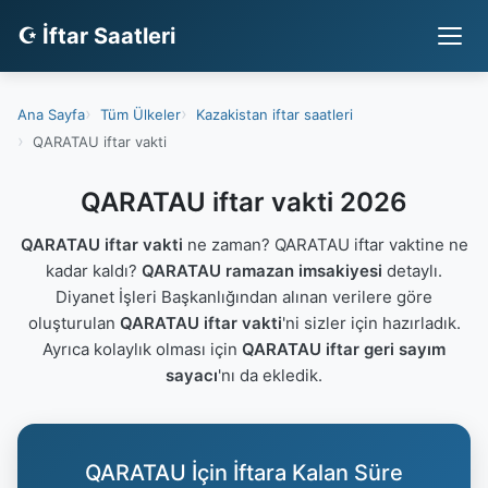
☪ İftar Saatleri
Ana Sayfa
Tüm Ülkeler
Kazakistan iftar saatleri
QARATAU iftar vakti
QARATAU iftar vakti 2026
QARATAU iftar vakti
ne zaman? QARATAU iftar vaktine ne
kadar kaldı?
QARATAU ramazan imsakiyesi
detaylı.
Diyanet İşleri Başkanlığından alınan verilere göre
oluşturulan
QARATAU iftar vakti
'ni sizler için hazırladık.
Ayrıca kolaylık olması için
QARATAU iftar geri sayım
sayacı
'nı da ekledik.
QARATAU İçin İftara Kalan Süre