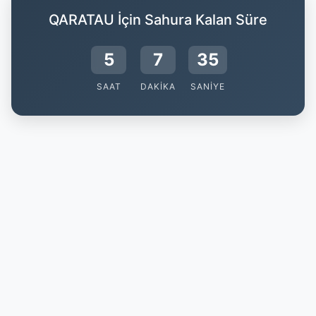
QARATAU İçin Sahura Kalan Süre
5
7
34
SAAT
DAKIKA
SANIYE