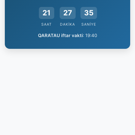
21
27
34
SAAT
DAKIKA
SANIYE
QARATAU iftar vakti
:
19:40