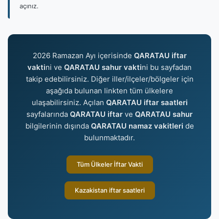
açınız.
2026 Ramazan Ayı içerisinde
QARATAU iftar
vakti
ni ve
QARATAU sahur vakti
ni bu sayfadan
takip edebilirsiniz. Diğer iller/ilçeler/bölgeler için
aşağıda bulunan linkten tüm ülkelere
ulaşabilirsiniz. Açılan
QARATAU iftar saatleri
sayfalarında
QARATAU iftar
ve
QARATAU sahur
bilgilerinin dışında
QARATAU namaz vakitleri
de
bulunmaktadır.
Tüm Ülkeler İftar Vakti
Kazakistan iftar saatleri