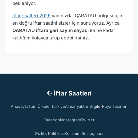
bekleniyor.
İftar saatleri 2026
yanınızda. QARATAU bölgesi için
en doğru iftar saatini sizler için sunuyoruz. Ayrıca
QARATAU iftara geri sayım sayacı
ile ne kadar
kaldığını kolayca takip edebilirsiniz.
☪ İftar Saatleri
Anasayfa
Tüm Ülkeler
Türkiye
Almanya
Dini Bilgiler
Rüya Tabirleri
Facebook
Instagram
Twitter
Gizlilik Politikası
Kullanım Sözleşmesi