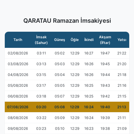
QARATAU Ramazan İmsakiyesi
İmsak
Akşam
Tarih
Güneş
Öğle
İkindi
Yatsı
(Sahur)
(İftar)
02/08/2026
03:11
05:02
12:29
16:27
19:47
21:22
03/08/2026
03:13
05:03
12:29
16:26
19:45
21:20
04/08/2026
03:15
05:04
12:29
16:26
19:44
21:18
05/08/2026
03:17
05:05
12:29
16:25
19:43
21:16
06/08/2026
03:18
05:07
12:29
16:25
19:42
21:15
07/08/2026
03:20
05:08
12:29
16:24
19:40
21:13
08/08/2026
03:22
05:09
12:29
16:24
19:39
21:11
09/08/2026
03:23
05:10
12:29
16:23
19:38
21:09