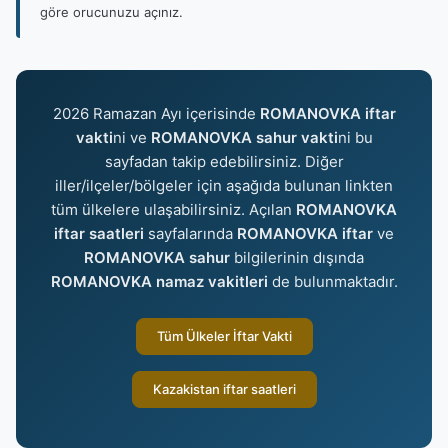
göre orucunuzu açınız.
2026 Ramazan Ayı içerisinde
ROMANOVKA iftar
vakti
ni ve
ROMANOVKA sahur vakti
ni bu
sayfadan takip edebilirsiniz. Diğer
iller/ilçeler/bölgeler için aşağıda bulunan linkten
tüm ülkelere ulaşabilirsiniz. Açılan
ROMANOVKA
iftar saatleri
sayfalarında
ROMANOVKA iftar
ve
ROMANOVKA sahur
bilgilerinin dışında
ROMANOVKA namaz vakitleri
de bulunmaktadır.
Tüm Ülkeler İftar Vakti
Kazakistan iftar saatleri