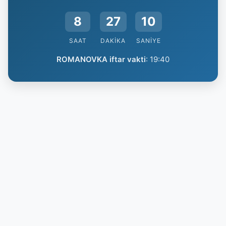
8
27
9
SAAT
DAKIKA
SANIYE
ROMANOVKA iftar vakti
:
19:40