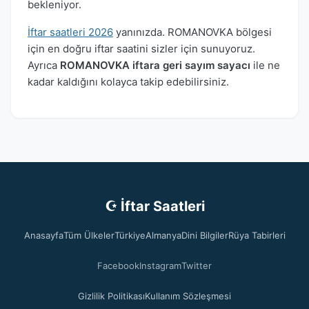
bekleniyor.
İftar saatleri 2026
yanınızda. ROMANOVKA bölgesi
için en doğru iftar saatini sizler için sunuyoruz.
Ayrıca
ROMANOVKA iftara geri sayım sayacı
ile ne
kadar kaldığını kolayca takip edebilirsiniz.
☪ İftar Saatleri
Anasayfa
Tüm Ülkeler
Türkiye
Almanya
Dini Bilgiler
Rüya Tabirleri
Facebook
Instagram
Twitter
Gizlilik Politikası
Kullanım Sözleşmesi