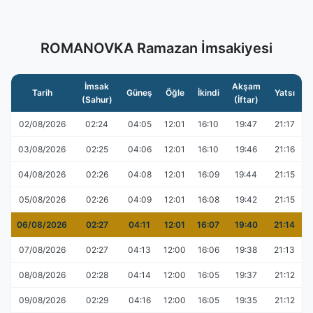
ROMANOVKA Ramazan İmsakiyesi
İmsak
Akşam
Tarih
Güneş
Öğle
İkindi
Yatsı
(Sahur)
(İftar)
02/08/2026
02:24
04:05
12:01
16:10
19:47
21:17
03/08/2026
02:25
04:06
12:01
16:10
19:46
21:16
04/08/2026
02:26
04:08
12:01
16:09
19:44
21:15
05/08/2026
02:26
04:09
12:01
16:08
19:42
21:15
06/08/2026
02:27
04:11
12:01
16:07
19:40
21:14
07/08/2026
02:27
04:13
12:00
16:06
19:38
21:13
08/08/2026
02:28
04:14
12:00
16:05
19:37
21:12
09/08/2026
02:29
04:16
12:00
16:05
19:35
21:12