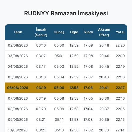
RUDNYY Ramazan İmsakiyesi
İmsak
Akşam
Tarih
Güneş
Öğle
İkindi
Yatsı
(Sahur)
(İftar)
02/08/2026
03:16
05:00
12:59
17:09
20:48
22:20
03/08/2026
03:17
05:01
12:59
17:08
20:46
22:19
04/08/2026
03:17
05:03
12:59
17:08
20:45
22:19
05/08/2026
03:18
05:04
12:59
17:07
20:43
22:18
06/08/2026
03:19
05:06
12:58
17:06
20:41
22:17
07/08/2026
03:19
05:08
12:58
17:05
20:39
22:16
08/08/2026
03:20
05:09
12:58
17:04
20:37
22:15
09/08/2026
03:21
05:11
12:58
17:03
20:35
22:15
10/08/2026
03:21
05:13
12:58
17:02
20:33
22:14