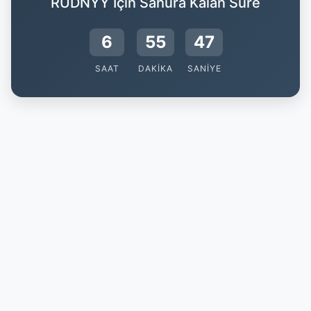
RUDNYY İçin Sahura Kalan Süre
6
55
47
SAAT
DAKIKA
SANIYE