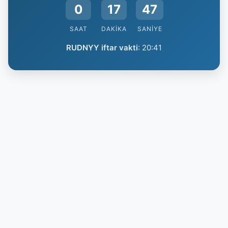
0
17
47
SAAT
DAKIKA
SANIYE
RUDNYY iftar vakti
:
20:41