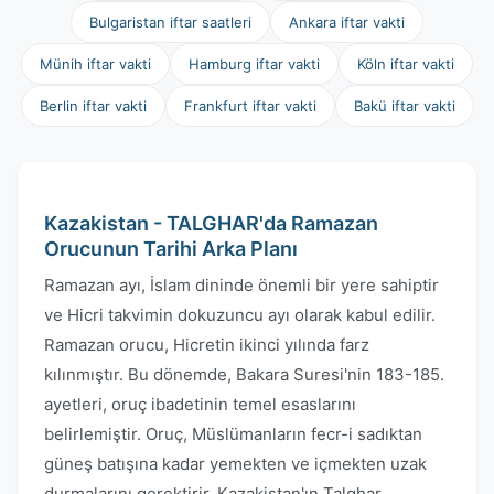
Bulgaristan iftar saatleri
Ankara iftar vakti
Münih iftar vakti
Hamburg iftar vakti
Köln iftar vakti
Berlin iftar vakti
Frankfurt iftar vakti
Bakü iftar vakti
Kazakistan - TALGHAR'da Ramazan
Orucunun Tarihi Arka Planı
Ramazan ayı, İslam dininde önemli bir yere sahiptir
ve Hicri takvimin dokuzuncu ayı olarak kabul edilir.
Ramazan orucu, Hicretin ikinci yılında farz
kılınmıştır. Bu dönemde, Bakara Suresi'nin 183-185.
ayetleri, oruç ibadetinin temel esaslarını
belirlemiştir. Oruç, Müslümanların fecr-i sadıktan
güneş batışına kadar yemekten ve içmekten uzak
durmalarını gerektirir. Kazakistan'ın Talghar