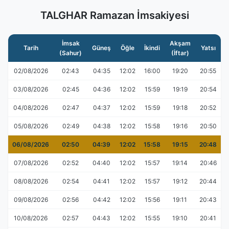
TALGHAR Ramazan İmsakiyesi
İmsak
Akşam
Tarih
Güneş
Öğle
İkindi
Yatsı
(Sahur)
(İftar)
02/08/2026
02:43
04:35
12:02
16:00
19:20
20:55
03/08/2026
02:45
04:36
12:02
15:59
19:19
20:54
04/08/2026
02:47
04:37
12:02
15:59
19:18
20:52
05/08/2026
02:49
04:38
12:02
15:58
19:16
20:50
06/08/2026
02:50
04:39
12:02
15:58
19:15
20:48
07/08/2026
02:52
04:40
12:02
15:57
19:14
20:46
08/08/2026
02:54
04:41
12:02
15:57
19:12
20:44
09/08/2026
02:56
04:42
12:02
15:56
19:11
20:43
10/08/2026
02:57
04:43
12:02
15:55
19:10
20:41