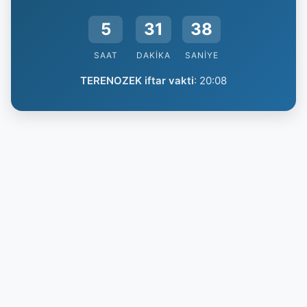
5
31
37
SAAT
DAKIKA
SANIYE
TERENOZEK iftar vakti
:
20:08