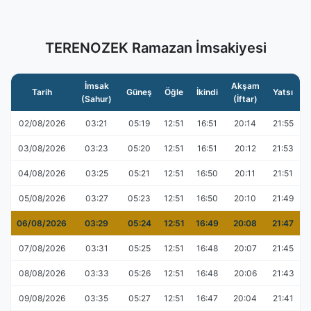
TERENOZEK Ramazan İmsakiyesi
İmsak
Akşam
Tarih
Güneş
Öğle
İkindi
Yatsı
(Sahur)
(İftar)
02/08/2026
03:21
05:19
12:51
16:51
20:14
21:55
03/08/2026
03:23
05:20
12:51
16:51
20:12
21:53
04/08/2026
03:25
05:21
12:51
16:50
20:11
21:51
05/08/2026
03:27
05:23
12:51
16:50
20:10
21:49
06/08/2026
03:29
05:24
12:51
16:49
20:08
21:47
07/08/2026
03:31
05:25
12:51
16:48
20:07
21:45
08/08/2026
03:33
05:26
12:51
16:48
20:06
21:43
09/08/2026
03:35
05:27
12:51
16:47
20:04
21:41