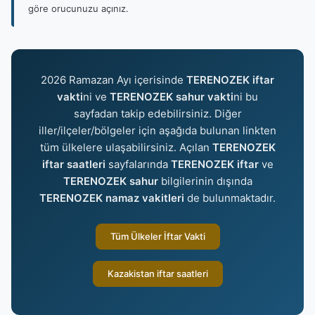
göre orucunuzu açınız.
2026 Ramazan Ayı içerisinde
TERENOZEK iftar
vakti
ni ve
TERENOZEK sahur vakti
ni bu
sayfadan takip edebilirsiniz. Diğer
iller/ilçeler/bölgeler için aşağıda bulunan linkten
tüm ülkelere ulaşabilirsiniz. Açılan
TERENOZEK
iftar saatleri
sayfalarında
TERENOZEK iftar
ve
TERENOZEK sahur
bilgilerinin dışında
TERENOZEK namaz vakitleri
de bulunmaktadır.
Tüm Ülkeler İftar Vakti
Kazakistan iftar saatleri