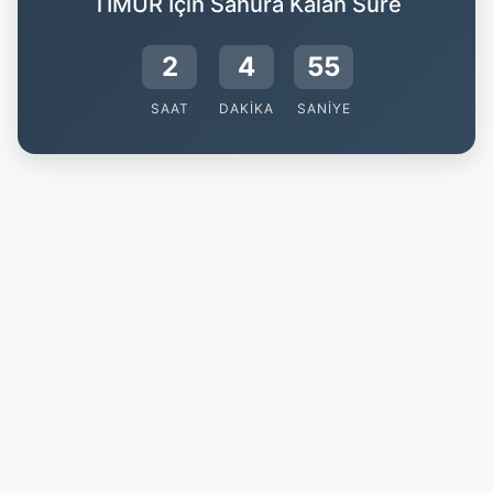
TIMUR İçin Sahura Kalan Süre
2
4
55
SAAT
DAKIKA
SANIYE