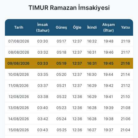
TIMUR Ramazan İmsakiyesi
İmsak
Akşam
Tarih
Güneş
Öğle
İkindi
Yatsı
(Sahur)
(İftar)
07/08/2026
03:30
05:17
12:37
16:32
19:48
21:19
08/08/2026
03:32
05:18
12:37
16:31
19:46
21:17
09/08/2026
03:33
05:19
12:37
16:31
19:45
21:16
10/08/2026
03:35
05:20
12:37
16:30
19:44
21:14
11/08/2026
03:37
05:21
12:37
16:29
19:42
21:12
12/08/2026
03:38
05:22
12:36
16:29
19:41
21:10
13/08/2026
03:40
05:23
12:36
16:28
19:39
21:08
14/08/2026
03:42
05:24
12:36
16:28
19:38
21:06
15/08/2026
03:43
05:25
12:36
16:27
19:37
21:04