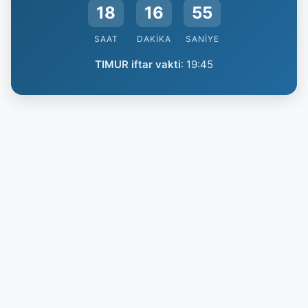
18
16
55
SAAT
DAKIKA
SANIYE
TIMUR iftar vakti
:
19:45