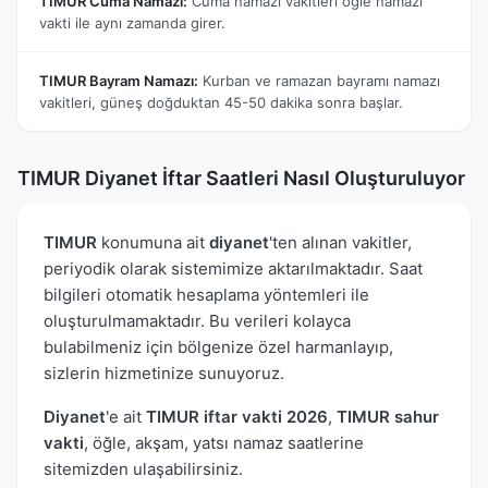
TIMUR Cuma Namazı:
Cuma namazı vakitleri öğle namazı
vakti ile aynı zamanda girer.
TIMUR Bayram Namazı:
Kurban ve ramazan bayramı namazı
vakitleri, güneş doğduktan 45-50 dakika sonra başlar.
TIMUR Diyanet İftar Saatleri Nasıl Oluşturuluyor
TIMUR
konumuna ait
diyanet
'ten alınan vakitler,
periyodik olarak sistemimize aktarılmaktadır. Saat
bilgileri otomatik hesaplama yöntemleri ile
oluşturulmamaktadır. Bu verileri kolayca
bulabilmeniz için bölgenize özel harmanlayıp,
sizlerin hizmetinize sunuyoruz.
Diyanet
'e ait
TIMUR iftar vakti 2026
,
TIMUR sahur
vakti
, öğle, akşam, yatsı namaz saatlerine
sitemizden ulaşabilirsiniz.