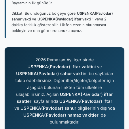
Bayramının ilk günüdür.
Dikkat: Bulunduğunuz bölgeye göre
USPENKA(Pavlodar)
sahur vakti
ve
USPENKA(Pavlodar) iftar vakti
1 veya 2
dakika farklılık gösterebilir. Lütfen ezanın okunmasını
bekleyin ve ona göre orucunuzu açınız.
2026 Ramazan Ayı içerisinde
USPENKA(Pavlodar) iftar vakti
ni ve
USPENKA(Pavlodar) sahur vakti
ni bu sayfadan
takip edebilirsiniz. Diğer iller/ilçeler/bölgeler için
aşağıda bulunan linkten tüm ülkelere
ulaşabilirsiniz. Açılan
USPENKA(Pavlodar) iftar
saatleri
sayfalarında
USPENKA(Pavlodar) iftar
ve
USPENKA(Pavlodar) sahur
bilgilerinin dışında
USPENKA(Pavlodar) namaz vakitleri
de
bulunmaktadır.