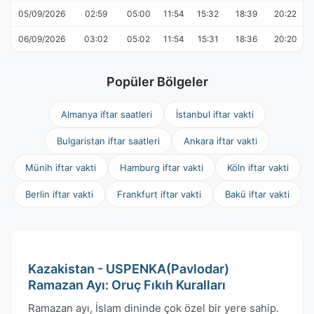
05/09/2026
02:59
05:00
11:54
15:32
18:39
20:22
06/09/2026
03:02
05:02
11:54
15:31
18:36
20:20
Popüler Bölgeler
Almanya iftar saatleri
İstanbul iftar vakti
Bulgaristan iftar saatleri
Ankara iftar vakti
Münih iftar vakti
Hamburg iftar vakti
Köln iftar vakti
Berlin iftar vakti
Frankfurt iftar vakti
Bakü iftar vakti
Kazakistan - USPENKA(Pavlodar)
Ramazan Ayı: Oruç Fıkıh Kuralları
Ramazan ayı, İslam dininde çok özel bir yere sahip.