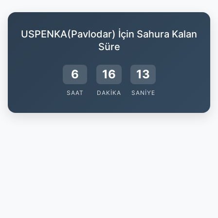
USPENKA(Pavlodar) İçin Sahura Kalan
Süre
6
16
12
SAAT
DAKIKA
SANIYE