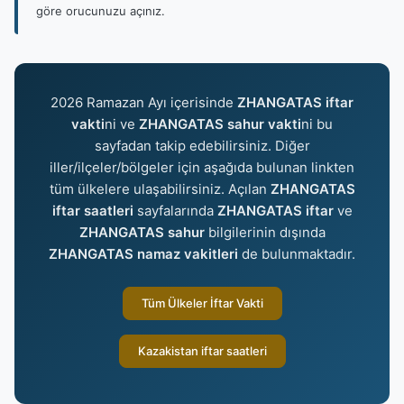
göre orucunuzu açınız.
2026 Ramazan Ayı içerisinde
ZHANGATAS iftar
vakti
ni ve
ZHANGATAS sahur vakti
ni bu
sayfadan takip edebilirsiniz. Diğer
iller/ilçeler/bölgeler için aşağıda bulunan linkten
tüm ülkelere ulaşabilirsiniz. Açılan
ZHANGATAS
iftar saatleri
sayfalarında
ZHANGATAS iftar
ve
ZHANGATAS sahur
bilgilerinin dışında
ZHANGATAS namaz vakitleri
de bulunmaktadır.
Tüm Ülkeler İftar Vakti
Kazakistan iftar saatleri