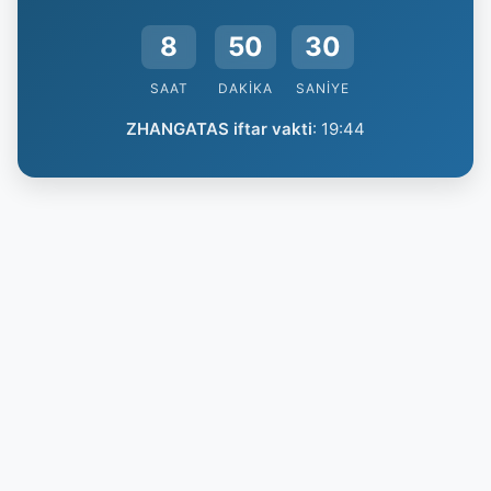
8
50
30
SAAT
DAKIKA
SANIYE
ZHANGATAS iftar vakti
:
19:44