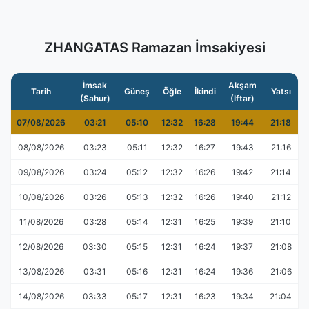
ZHANGATAS Ramazan İmsakiyesi
İmsak
Akşam
Tarih
Güneş
Öğle
İkindi
Yatsı
(Sahur)
(İftar)
07/08/2026
03:21
05:10
12:32
16:28
19:44
21:18
08/08/2026
03:23
05:11
12:32
16:27
19:43
21:16
09/08/2026
03:24
05:12
12:32
16:26
19:42
21:14
10/08/2026
03:26
05:13
12:32
16:26
19:40
21:12
11/08/2026
03:28
05:14
12:31
16:25
19:39
21:10
12/08/2026
03:30
05:15
12:31
16:24
19:37
21:08
13/08/2026
03:31
05:16
12:31
16:24
19:36
21:06
14/08/2026
03:33
05:17
12:31
16:23
19:34
21:04