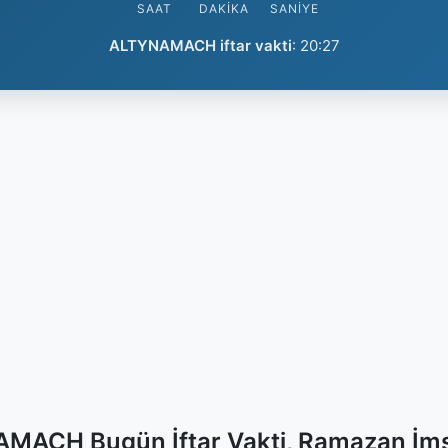
SAAT
DAKIKA
SANIYE
ALTYNAMACH iftar vakti
:
20:27
MACH Bugün İftar Vakti, Ramazan İms