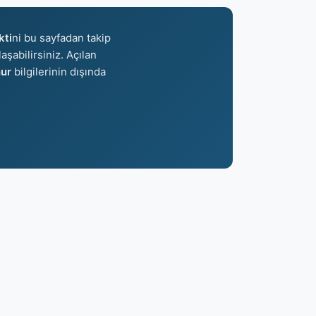
ti
ni bu sayfadan takip
aşabilirsiniz. Açılan
ur
bilgilerinin dışında