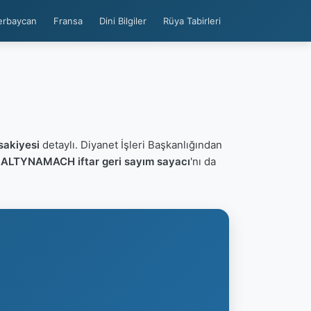
erbaycan
Fransa
Dini Bilgiler
Rüya Tabirleri
akiyesi
detaylı. Diyanet İşleri Başkanlığından
n
ALTYNAMACH iftar geri sayım sayacı
'nı da