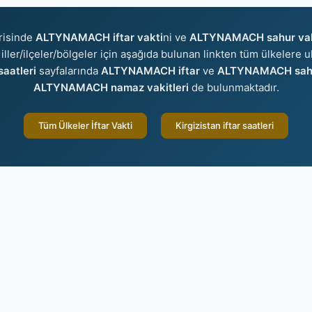
risinde
ALTYNAMACH iftar vakti
ni ve
ALTYNAMACH sahur vak
 iller/ilçeler/bölgeler için aşağıda bulunan linkten tüm ülkelere ul
aatleri
sayfalarında
ALTYNAMACH iftar
ve
ALTYNAMACH sah
ALTYNAMACH namaz vakitleri
de bulunmaktadır.
Tüm Ülkeler İftar Vakti
Kirgizistan iftar saatleri