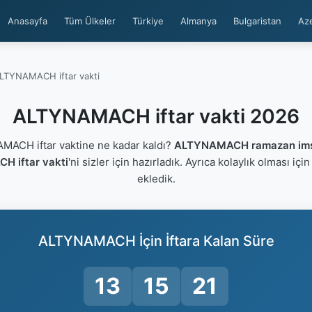
Anasayfa
Tüm Ülkeler
Türkiye
Almanya
Bulgaristan
Az
LTYNAMACH iftar vakti
ALTYNAMACH iftar vakti 2026
ACH iftar vaktine ne kadar kaldı?
ALTYNAMACH ramazan ims
 iftar vakti
'ni sizler için hazırladık. Ayrıca kolaylık olması içi
ekledik.
ALTYNAMACH İçin İftara Kalan Süre
13
15
20