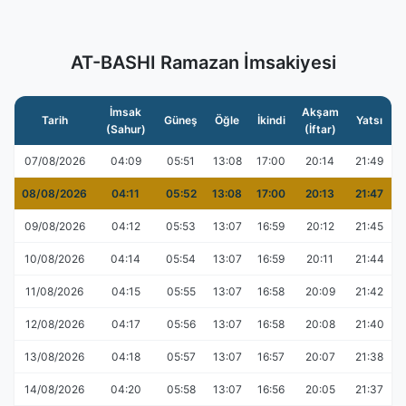
AT-BASHI Ramazan İmsakiyesi
İmsak
Akşam
Tarih
Güneş
Öğle
İkindi
Yatsı
(Sahur)
(İftar)
07/08/2026
04:09
05:51
13:08
17:00
20:14
21:49
08/08/2026
04:11
05:52
13:08
17:00
20:13
21:47
09/08/2026
04:12
05:53
13:07
16:59
20:12
21:45
10/08/2026
04:14
05:54
13:07
16:59
20:11
21:44
11/08/2026
04:15
05:55
13:07
16:58
20:09
21:42
12/08/2026
04:17
05:56
13:07
16:58
20:08
21:40
13/08/2026
04:18
05:57
13:07
16:57
20:07
21:38
14/08/2026
04:20
05:58
13:07
16:56
20:05
21:37