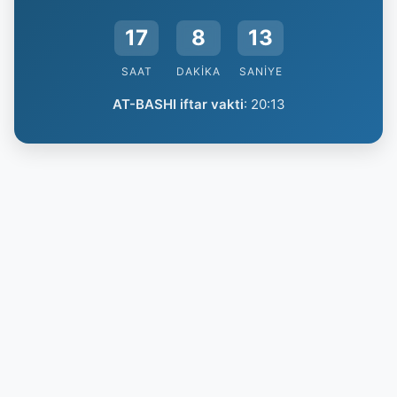
17
8
13
SAAT
DAKIKA
SANIYE
AT-BASHI iftar vakti
:
20:13