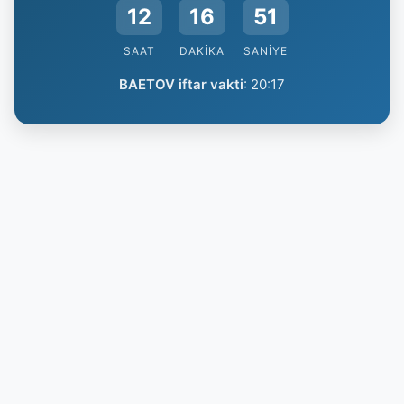
12
16
51
SAAT
DAKIKA
SANIYE
BAETOV iftar vakti
:
20:17