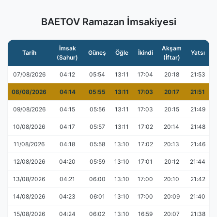
BAETOV Ramazan İmsakiyesi
İmsak
Akşam
Tarih
Güneş
Öğle
İkindi
Yatsı
(Sahur)
(İftar)
07/08/2026
04:12
05:54
13:11
17:04
20:18
21:53
08/08/2026
04:14
05:55
13:11
17:03
20:17
21:51
09/08/2026
04:15
05:56
13:11
17:03
20:15
21:49
10/08/2026
04:17
05:57
13:11
17:02
20:14
21:48
11/08/2026
04:18
05:58
13:10
17:02
20:13
21:46
12/08/2026
04:20
05:59
13:10
17:01
20:12
21:44
13/08/2026
04:21
06:00
13:10
17:00
20:10
21:42
14/08/2026
04:23
06:01
13:10
17:00
20:09
21:40
15/08/2026
04:24
06:02
13:10
16:59
20:07
21:38