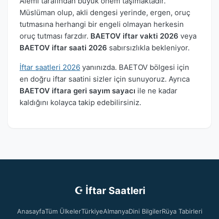
Alemi tarafından büyük önem taşımaktadır.
Müslüman olup, akli dengesi yerinde, ergen, oruç
tutmasına herhangi bir engeli olmayan herkesin
oruç tutması farzdır.
BAETOV iftar vakti 2026
veya
BAETOV iftar saati 2026
sabırsızlıkla bekleniyor.
İftar saatleri 2026
yanınızda. BAETOV bölgesi için
en doğru iftar saatini sizler için sunuyoruz. Ayrıca
BAETOV iftara geri sayım sayacı
ile ne kadar
kaldığını kolayca takip edebilirsiniz.
☪ İftar Saatleri
Anasayfa
Tüm Ülkeler
Türkiye
Almanya
Dini Bilgiler
Rüya Tabirleri