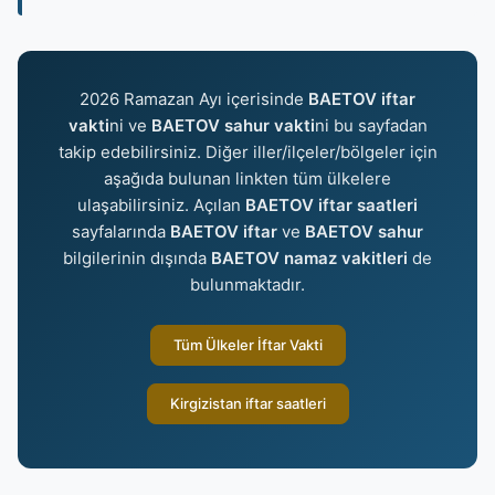
2026 Ramazan Ayı içerisinde
BAETOV iftar
vakti
ni ve
BAETOV sahur vakti
ni bu sayfadan
takip edebilirsiniz. Diğer iller/ilçeler/bölgeler için
aşağıda bulunan linkten tüm ülkelere
ulaşabilirsiniz. Açılan
BAETOV iftar saatleri
sayfalarında
BAETOV iftar
ve
BAETOV sahur
bilgilerinin dışında
BAETOV namaz vakitleri
de
bulunmaktadır.
Tüm Ülkeler İftar Vakti
Kirgizistan iftar saatleri