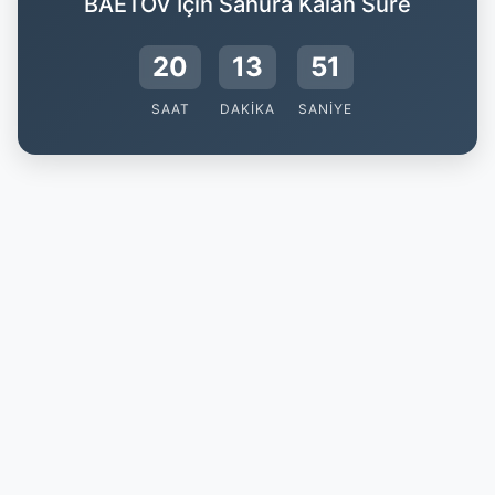
BAETOV İçin Sahura Kalan Süre
20
13
51
SAAT
DAKIKA
SANIYE