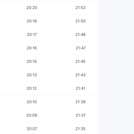
20:20
21:52
20:19
21:50
20:17
21:48
20:16
21:47
20:15
21:45
20:13
21:43
20:12
21:41
20:10
21:39
20:09
21:37
20:07
21:35