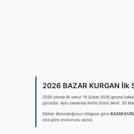
2026 BAZAR KURGAN İlk Sa
2026 yılında ilk sahur 19 Şubat 2026 gecesi kalk
günüdür. Aynı zamanda Arefe Günü denir. 20 Mar
Dikkat: Bulunduğunuz bölgeye göre
BAZAR KURGA
ona göre orucunuzu açınız.