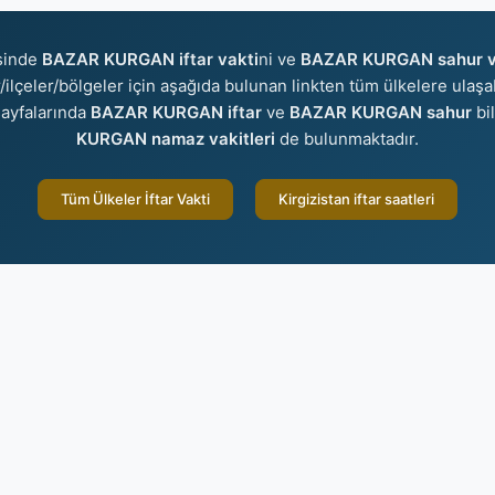
sinde
BAZAR KURGAN iftar vakti
ni ve
BAZAR KURGAN sahur v
er/ilçeler/bölgeler için aşağıda bulunan linkten tüm ülkelere ulaşab
ayfalarında
BAZAR KURGAN iftar
ve
BAZAR KURGAN sahur
bil
KURGAN namaz vakitleri
de bulunmaktadır.
Tüm Ülkeler İftar Vakti
Kirgizistan iftar saatleri