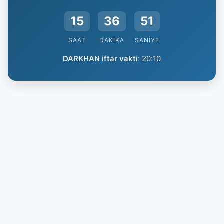
15
36
50
SAAT
DAKIKA
SANIYE
DARKHAN iftar vakti
:
20:10