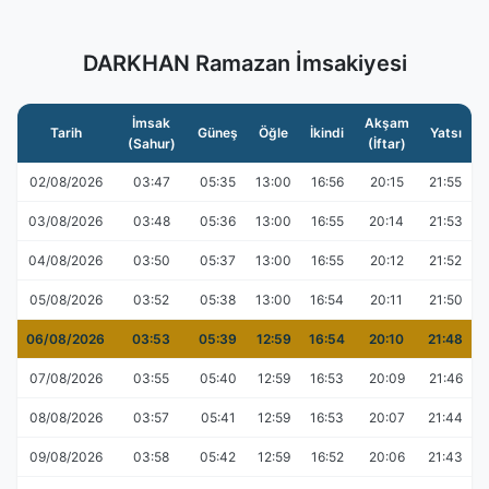
DARKHAN Ramazan İmsakiyesi
İmsak
Akşam
Tarih
Güneş
Öğle
İkindi
Yatsı
(Sahur)
(İftar)
02/08/2026
03:47
05:35
13:00
16:56
20:15
21:55
03/08/2026
03:48
05:36
13:00
16:55
20:14
21:53
04/08/2026
03:50
05:37
13:00
16:55
20:12
21:52
05/08/2026
03:52
05:38
13:00
16:54
20:11
21:50
06/08/2026
03:53
05:39
12:59
16:54
20:10
21:48
07/08/2026
03:55
05:40
12:59
16:53
20:09
21:46
08/08/2026
03:57
05:41
12:59
16:53
20:07
21:44
09/08/2026
03:58
05:42
12:59
16:52
20:06
21:43