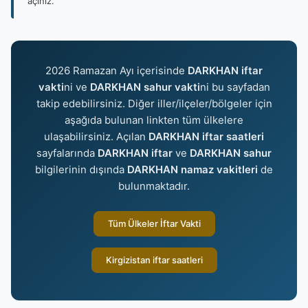
açınız.
2026 Ramazan Ayı içerisinde
DARKHAN iftar
vakti
ni ve
DARKHAN sahur vakti
ni bu sayfadan
takip edebilirsiniz. Diğer iller/ilçeler/bölgeler için
aşağıda bulunan linkten tüm ülkelere
ulaşabilirsiniz. Açılan
DARKHAN iftar saatleri
sayfalarında
DARKHAN iftar
ve
DARKHAN sahur
bilgilerinin dışında
DARKHAN namaz vakitleri
de
bulunmaktadır.
Tüm Ülkeler İftar Vakti
Kirgizistan iftar saatleri