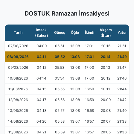
DOSTUK Ramazan İmsakiyesi
İmsak
Akşam
Tarih
Güneş
Öğle
İkindi
Yatsı
(Sahur)
(İftar)
07/08/2026
04:09
05:51
13:08
17:01
20:16
21:51
08/08/2026
04:11
05:52
13:08
17:01
20:14
21:49
09/08/2026
04:12
05:53
13:08
17:00
20:13
21:47
10/08/2026
04:14
05:54
13:08
17:00
20:12
21:46
11/08/2026
04:15
05:55
13:08
16:59
20:11
21:44
12/08/2026
04:17
05:56
13:08
16:59
20:09
21:42
13/08/2026
04:18
05:57
13:08
16:58
20:08
21:40
14/08/2026
04:20
05:58
13:07
16:57
20:07
21:38
15/08/2026
04:21
05:59
13:07
16:57
20:05
21:36