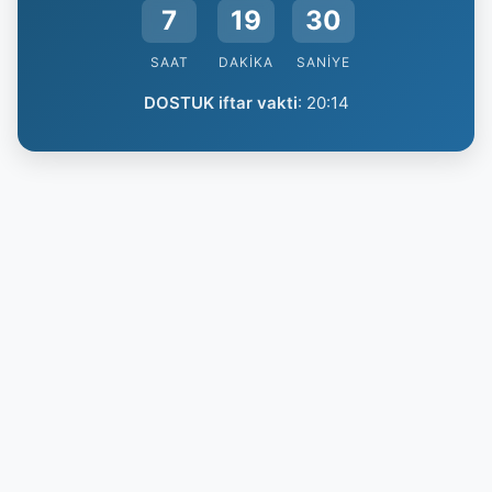
7
19
29
SAAT
DAKIKA
SANIYE
DOSTUK iftar vakti
:
20:14