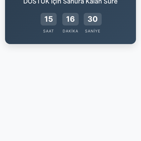
DOSTUK İçin Sahura Kalan Süre
15
16
29
SAAT
DAKIKA
SANIYE