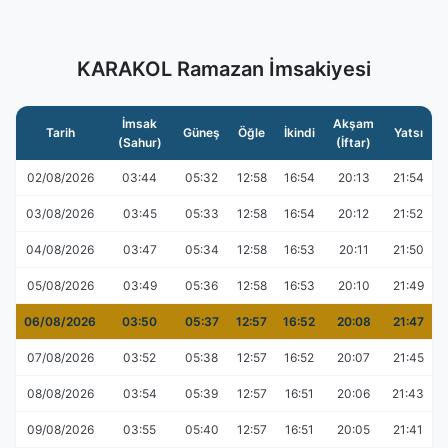
KARAKOL Ramazan İmsakiyesi
İmsak
Akşam
Tarih
Güneş
Öğle
İkindi
Yatsı
(Sahur)
(İftar)
02/08/2026
03:44
05:32
12:58
16:54
20:13
21:54
03/08/2026
03:45
05:33
12:58
16:54
20:12
21:52
04/08/2026
03:47
05:34
12:58
16:53
20:11
21:50
05/08/2026
03:49
05:36
12:58
16:53
20:10
21:49
06/08/2026
03:50
05:37
12:57
16:52
20:08
21:47
07/08/2026
03:52
05:38
12:57
16:52
20:07
21:45
08/08/2026
03:54
05:39
12:57
16:51
20:06
21:43
09/08/2026
03:55
05:40
12:57
16:51
20:05
21:41