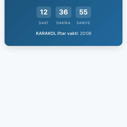
12
36
54
SAAT
DAKIKA
SANIYE
KARAKOL iftar vakti
:
20:08