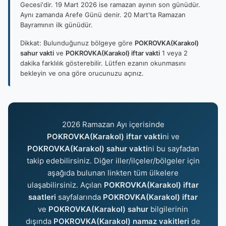
Gecesi'dir. 19 Mart 2026 ise ramazan ayının son günüdür.
Aynı zamanda Arefe Günü denir. 20 Mart'ta Ramazan
Bayramının ilk günüdür.
Dikkat: Bulunduğunuz bölgeye göre
POKROVKA(Karakol)
sahur vakti
ve
POKROVKA(Karakol) iftar vakti
1 veya 2
dakika farklılık gösterebilir. Lütfen ezanın okunmasını
bekleyin ve ona göre orucunuzu açınız.
2026 Ramazan Ayı içerisinde
POKROVKA(Karakol) iftar vakti
ni ve
POKROVKA(Karakol) sahur vakti
ni bu sayfadan
takip edebilirsiniz. Diğer iller/ilçeler/bölgeler için
aşağıda bulunan linkten tüm ülkelere
ulaşabilirsiniz. Açılan
POKROVKA(Karakol) iftar
saatleri
sayfalarında
POKROVKA(Karakol) iftar
ve
POKROVKA(Karakol) sahur
bilgilerinin
dışında
POKROVKA(Karakol) namaz vakitleri
de