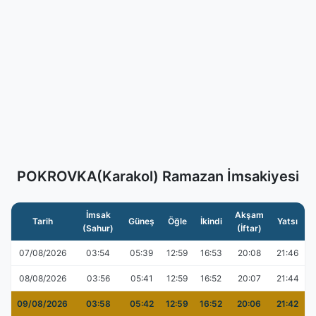
POKROVKA(Karakol) Ramazan İmsakiyesi
İmsak
Akşam
Tarih
Güneş
Öğle
İkindi
Yatsı
(Sahur)
(İftar)
07/08/2026
03:54
05:39
12:59
16:53
20:08
21:46
08/08/2026
03:56
05:41
12:59
16:52
20:07
21:44
09/08/2026
03:58
05:42
12:59
16:52
20:06
21:42