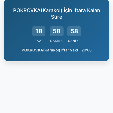
POKROVKA(Karakol) İçin İftara Kalan
Süre
18
58
57
SAAT
DAKIKA
SANIYE
POKROVKA(Karakol) iftar vakti
:
20:06