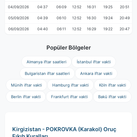
04/09/2026
04:37
06:09
12:52
16:31
19:25
20:51
05/09/2026
04:39
06:10
12:52
16:30
19:24
20:49
06/09/2026
04:40
06:11
12:52
16:29
19:22
20:47
Popüler Bölgeler
Almanya iftar saatleri
İstanbul iftar vakti
Bulgaristan iftar saatleri
Ankara iftar vakti
Münih iftar vakti
Hamburg iftar vakti
Köln iftar vakti
Berlin iftar vakti
Frankfurt iftar vakti
Bakü iftar vakti
Kirgizistan - POKROVKA (Karakol) Oruç
Fıkıh Kuralları