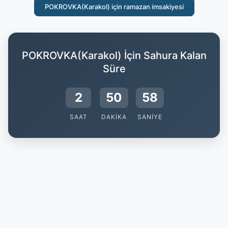
POKROVKA(Karakol) için ramazan imsakiyesi
POKROVKA(Karakol) İçin Sahura Kalan
Süre
2
50
57
SAAT
DAKIKA
SANIYE