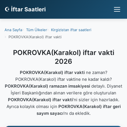
☪ İftar Saatleri
Ana Sayfa
Tüm Ülkeler
Kirgizistan iftar saatleri
POKROVKA(Karakol) iftar vakti
POKROVKA(Karakol) iftar vakti
2026
POKROVKA(Karakol) iftar vakti
ne zaman?
POKROVKA(Karakol) iftar vaktine ne kadar kaldı?
POKROVKA(Karakol) ramazan imsakiyesi
detaylı. Diyanet
İşleri Başkanlığından alınan verilere göre oluşturulan
POKROVKA(Karakol) iftar vakti
'ni sizler için hazırladık.
Ayrıca kolaylık olması için
POKROVKA(Karakol) iftar geri
sayım sayacı
'nı da ekledik.