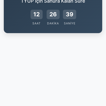
TYUP İçin Sahura Kalan Süre
12
26
38
SAAT
DAKIKA
SANIYE