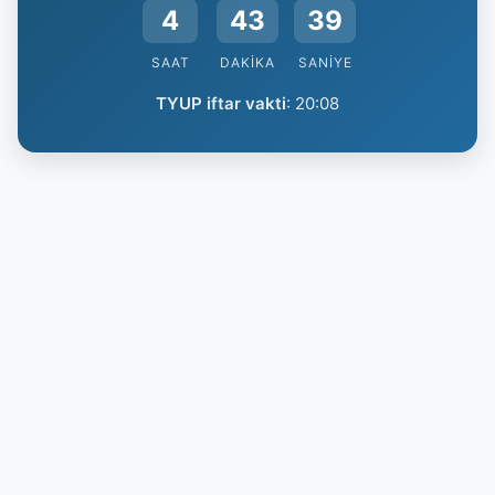
4
43
38
SAAT
DAKIKA
SANIYE
TYUP iftar vakti
:
20:08