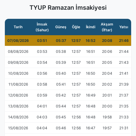
TYUP Ramazan İmsakiyesi
İmsak
Akşam
Tarih
Güneş
Öğle
İkindi
Yatsı
(Sahur)
(İftar)
07/08/2026
03:51
05:37
12:57
16:52
20:08
21:46
08/08/2026
03:53
05:38
12:57
16:51
20:06
21:44
09/08/2026
03:54
05:39
12:57
16:51
20:05
21:43
10/08/2026
03:56
05:40
12:57
16:50
20:04
21:41
11/08/2026
03:58
05:41
12:57
16:50
20:02
21:39
12/08/2026
03:59
05:42
12:57
16:49
20:01
21:37
13/08/2026
04:01
05:44
12:57
16:48
20:00
21:35
14/08/2026
04:03
05:45
12:56
16:48
19:58
21:33
15/08/2026
04:04
05:46
12:56
16:47
19:57
21:31