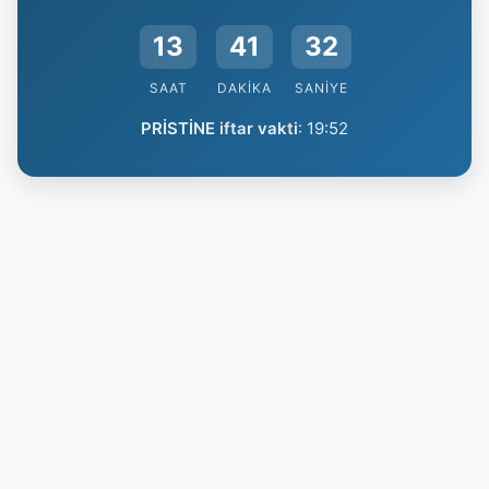
13
41
31
SAAT
DAKIKA
SANIYE
PRİSTİNE iftar vakti
:
19:52