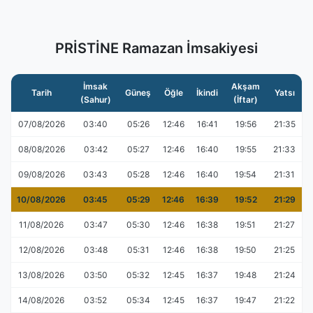
PRİSTİNE Ramazan İmsakiyesi
İmsak
Akşam
Tarih
Güneş
Öğle
İkindi
Yatsı
(Sahur)
(İftar)
07/08/2026
03:40
05:26
12:46
16:41
19:56
21:35
08/08/2026
03:42
05:27
12:46
16:40
19:55
21:33
09/08/2026
03:43
05:28
12:46
16:40
19:54
21:31
10/08/2026
03:45
05:29
12:46
16:39
19:52
21:29
11/08/2026
03:47
05:30
12:46
16:38
19:51
21:27
12/08/2026
03:48
05:31
12:46
16:38
19:50
21:25
13/08/2026
03:50
05:32
12:45
16:37
19:48
21:24
14/08/2026
03:52
05:34
12:45
16:37
19:47
21:22