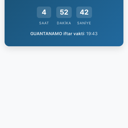
4
52
42
SAAT
DAKIKA
SANIYE
GUANTANAMO iftar vakti
:
19:43