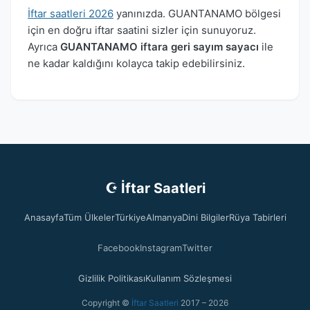
İftar saatleri 2026
yanınızda. GUANTANAMO bölgesi
için en doğru iftar saatini sizler için sunuyoruz.
Ayrıca
GUANTANAMO iftara geri sayım sayacı
ile
ne kadar kaldığını kolayca takip edebilirsiniz.
☪ İftar Saatleri
Anasayfa
Tüm Ülkeler
Türkiye
Almanya
Dini Bilgiler
Rüya Tabirleri
Facebook
Instagram
Twitter
Gizlilik Politikası
Kullanım Sözleşmesi
Copyright ©
İftar Saatleri
2017 – 2026