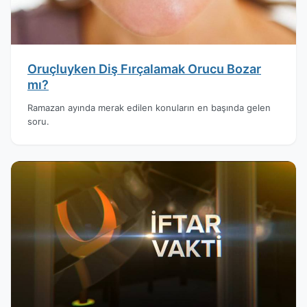
Oruçluyken Diş Fırçalamak Orucu Bozar
mı?
Ramazan ayında merak edilen konuların en başında gelen
soru.