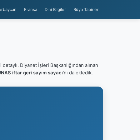
erbaycan
Fransa
Dini Bilgiler
Rüya Tabirleri
i
detaylı. Diyanet İşleri Başkanlığından alınan
NAS iftar geri sayım sayacı
'nı da ekledik.