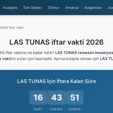
Anasayfa
Tüm Ülkeler
Türkiye
Almanya
Bulgaristan
Az
NAS iftar vakti
LAS TUNAS iftar vakti 2026
iftar vaktine ne kadar kaldı?
LAS TUNAS ramazan imsakiyes
 vakti
'ni sizler için hazırladık. Ayrıca kolaylık olması için
LAS TU
LAS TUNAS İçin İftara Kalan Süre
16
43
50
SAAT
DAKIKA
SANIYE