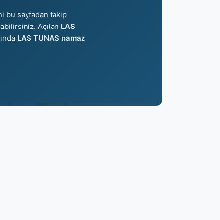
ni bu sayfadan takip
abilirsiniz. Açılan
LAS
şında
LAS TUNAS namaz