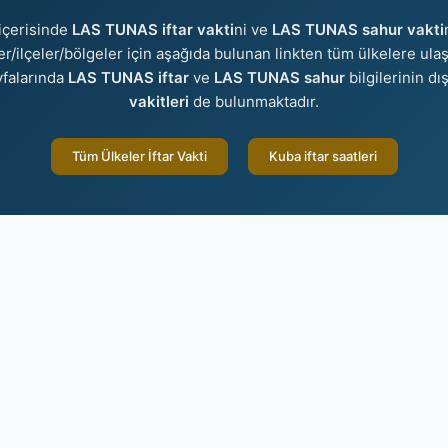
içerisinde
LAS TUNAS iftar vakti
ni ve
LAS TUNAS sahur vakti
ler/ilçeler/bölgeler için aşağıda bulunan linkten tüm ülkelere ulaş
falarında
LAS TUNAS iftar
ve
LAS TUNAS sahur
bilgilerinin dı
vakitleri
de bulunmaktadır.
Tüm Ülkeler İftar Vakti
Kuba iftar saatleri