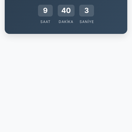
9
40
2
SAAT
DAKIKA
SANIYE