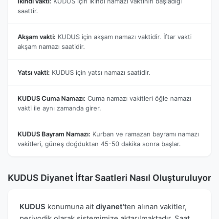
İkindi vakti:
KUDUS için ikindi namazı vaktinin başladığı
saattir.
Akşam vakti:
KUDUS için akşam namazı vaktidir. İftar vakti
akşam namazı saatidir.
Yatsı vakti:
KUDUS için yatsı namazı saatidir.
KUDUS Cuma Namazı:
Cuma namazı vakitleri öğle namazı
vakti ile aynı zamanda girer.
KUDUS Bayram Namazı:
Kurban ve ramazan bayramı namazı
vakitleri, güneş doğduktan 45-50 dakika sonra başlar.
KUDUS Diyanet İftar Saatleri Nasıl Oluşturuluyor
KUDUS
konumuna ait
diyanet
'ten alınan vakitler,
periyodik olarak sistemimize aktarılmaktadır. Saat