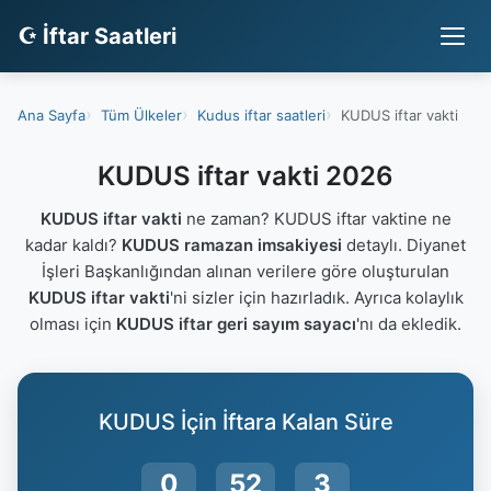
☪ İftar Saatleri
Ana Sayfa
Tüm Ülkeler
Kudus iftar saatleri
KUDUS iftar vakti
KUDUS iftar vakti 2026
KUDUS iftar vakti
ne zaman? KUDUS iftar vaktine ne
kadar kaldı?
KUDUS ramazan imsakiyesi
detaylı. Diyanet
İşleri Başkanlığından alınan verilere göre oluşturulan
KUDUS iftar vakti
'ni sizler için hazırladık. Ayrıca kolaylık
olması için
KUDUS iftar geri sayım sayacı
'nı da ekledik.
KUDUS İçin İftara Kalan Süre
0
52
2