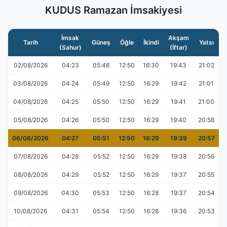
KUDUS Ramazan İmsakiyesi
İmsak
Akşam
Tarih
Güneş
Öğle
İkindi
Yatsı
(Sahur)
(İftar)
02/08/2026
04:23
05:48
12:50
16:30
19:43
21:02
03/08/2026
04:24
05:49
12:50
16:29
19:42
21:01
04/08/2026
04:25
05:50
12:50
16:29
19:41
21:00
05/08/2026
04:26
05:50
12:50
16:29
19:40
20:58
06/08/2026
04:27
05:51
12:50
16:29
19:39
20:57
07/08/2026
04:28
05:52
12:50
16:29
19:38
20:56
08/08/2026
04:29
05:52
12:50
16:29
19:37
20:55
09/08/2026
04:30
05:53
12:50
16:28
19:37
20:54
10/08/2026
04:31
05:54
12:50
16:28
19:36
20:53