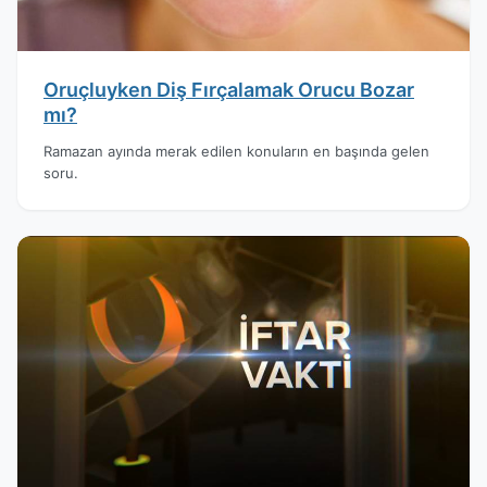
Oruçluyken Diş Fırçalamak Orucu Bozar
mı?
Ramazan ayında merak edilen konuların en başında gelen
soru.