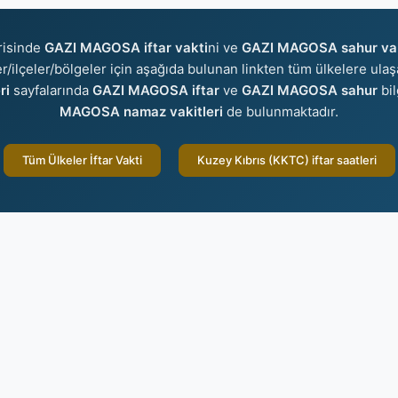
risinde
GAZI MAGOSA iftar vakti
ni ve
GAZI MAGOSA sahur va
ler/ilçeler/bölgeler için aşağıda bulunan linkten tüm ülkelere ulaş
ri
sayfalarında
GAZI MAGOSA iftar
ve
GAZI MAGOSA sahur
bil
MAGOSA namaz vakitleri
de bulunmaktadır.
Tüm Ülkeler İftar Vakti
Kuzey Kıbrıs (KKTC) iftar saatleri