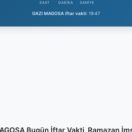
SAAT
DAKIKA
SANIYE
GAZI MAGOSA iftar vakti
:
19:47
AGOSA Bugün İftar Vakti, Ramazan İms