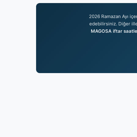
2026 Ramazan Ayı içe
edebilirsiniz. Diğer il
MAGOSA iftar saatle