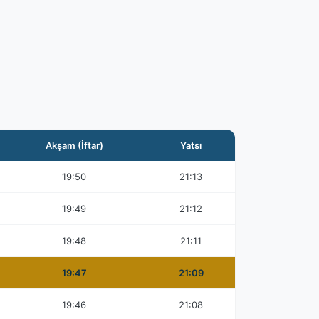
Akşam (İftar)
Yatsı
19:50
21:13
19:49
21:12
19:48
21:11
19:47
21:09
19:46
21:08