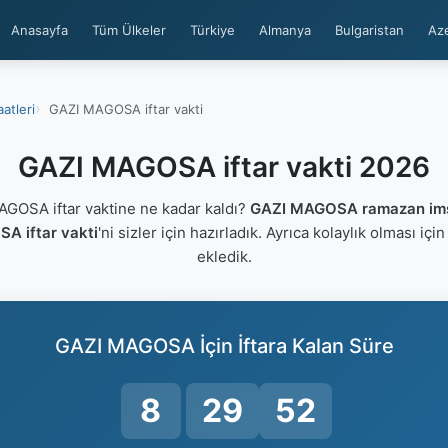
Anasayfa
Tüm Ülkeler
Türkiye
Almanya
Bulgaristan
Az
atleri
GAZI MAGOSA iftar vakti
GAZI MAGOSA iftar vakti 2026
OSA iftar vaktine ne kadar kaldı?
GAZI MAGOSA ramazan ims
A iftar vakti
'ni sizler için hazırladık. Ayrıca kolaylık olması içi
ekledik.
GAZI MAGOSA İçin İftara Kalan Süre
8
29
52