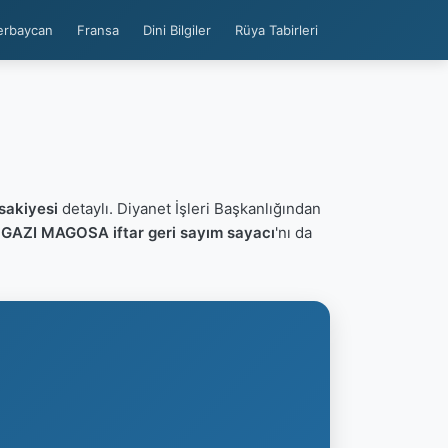
erbaycan
Fransa
Dini Bilgiler
Rüya Tabirleri
akiyesi
detaylı. Diyanet İşleri Başkanlığından
n
GAZI MAGOSA iftar geri sayım sayacı
'nı da