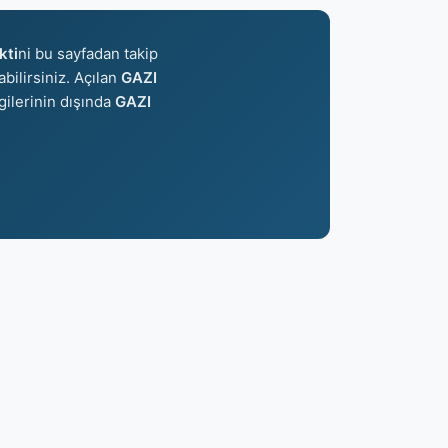
kti
ni bu sayfadan takip
abilirsiniz. Açılan
GAZI
gilerinin dışında
GAZI