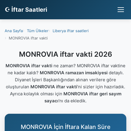
☪ İftar Saatleri
Ana Sayfa
Tüm Ülkeler
Liberya iftar saatleri
MONROVIA iftar vakti
MONROVIA iftar vakti 2026
MONROVIA iftar vakti
ne zaman? MONROVIA iftar vaktine
ne kadar kaldı?
MONROVIA ramazan imsakiyesi
detaylı.
Diyanet İşleri Başkanlığından alınan verilere göre
oluşturulan
MONROVIA iftar vakti
'ni sizler için hazırladık.
Ayrıca kolaylık olması için
MONROVIA iftar geri sayım
sayacı
'nı da ekledik.
MONROVIA İçin İftara Kalan Süre