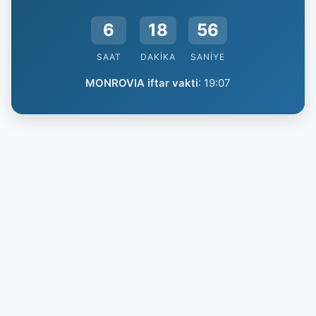
6
18
55
SAAT
DAKIKA
SANIYE
MONROVIA iftar vakti
:
19:07