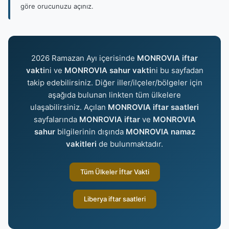
göre orucunuzu açınız.
2026 Ramazan Ayı içerisinde
MONROVIA iftar
vakti
ni ve
MONROVIA sahur vakti
ni bu sayfadan
takip edebilirsiniz. Diğer iller/ilçeler/bölgeler için
aşağıda bulunan linkten tüm ülkelere
ulaşabilirsiniz. Açılan
MONROVIA iftar saatleri
sayfalarında
MONROVIA iftar
ve
MONROVIA
sahur
bilgilerinin dışında
MONROVIA namaz
vakitleri
de bulunmaktadır.
Tüm Ülkeler İftar Vakti
Liberya iftar saatleri