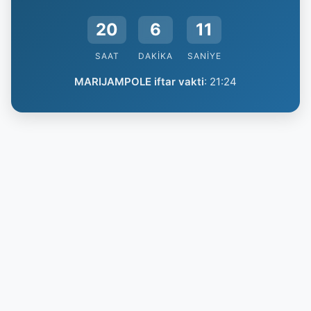
20
6
10
SAAT
DAKIKA
SANIYE
MARIJAMPOLE iftar vakti
:
21:24