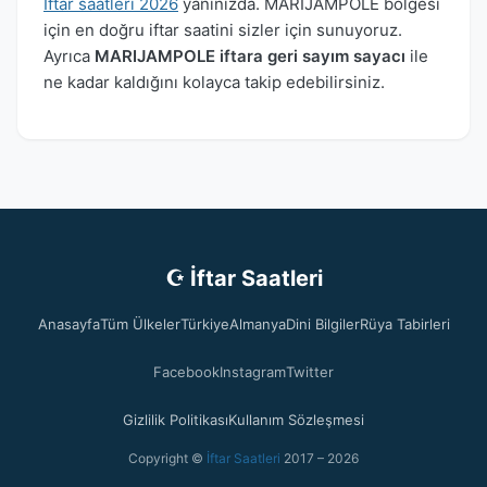
İftar saatleri 2026
yanınızda. MARIJAMPOLE bölgesi
için en doğru iftar saatini sizler için sunuyoruz.
Ayrıca
MARIJAMPOLE iftara geri sayım sayacı
ile
ne kadar kaldığını kolayca takip edebilirsiniz.
☪ İftar Saatleri
Anasayfa
Tüm Ülkeler
Türkiye
Almanya
Dini Bilgiler
Rüya Tabirleri
Facebook
Instagram
Twitter
Gizlilik Politikası
Kullanım Sözleşmesi
Copyright ©
İftar Saatleri
2017 – 2026