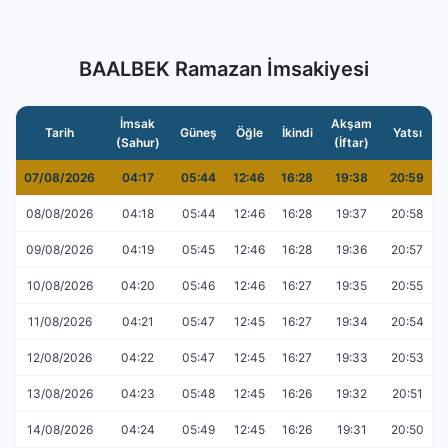
BAALBEK Ramazan İmsakiyesi
İmsak
Akşam
Tarih
Güneş
Öğle
İkindi
Yatsı
(Sahur)
(İftar)
07/08/2026
04:17
05:44
12:46
16:28
19:38
20:59
08/08/2026
04:18
05:44
12:46
16:28
19:37
20:58
09/08/2026
04:19
05:45
12:46
16:28
19:36
20:57
10/08/2026
04:20
05:46
12:46
16:27
19:35
20:55
11/08/2026
04:21
05:47
12:45
16:27
19:34
20:54
12/08/2026
04:22
05:47
12:45
16:27
19:33
20:53
13/08/2026
04:23
05:48
12:45
16:26
19:32
20:51
14/08/2026
04:24
05:49
12:45
16:26
19:31
20:50