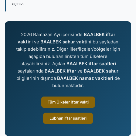
açınız.
2026 Ramazan Ayı içerisinde
BAALBEK iftar
vakti
ni ve
BAALBEK sahur vakti
ni bu sayfadan
takip edebilirsiniz. Diğer iller/ilçeler/bölgeler için
aşağıda bulunan linkten tüm ülkelere
ulaşabilirsiniz. Açılan
BAALBEK iftar saatleri
sayfalarında
BAALBEK iftar
ve
BAALBEK sahur
bilgilerinin dışında
BAALBEK namaz vakitleri
de
bulunmaktadır.
Tüm Ülkeler İftar Vakti
Lubnan iftar saatleri