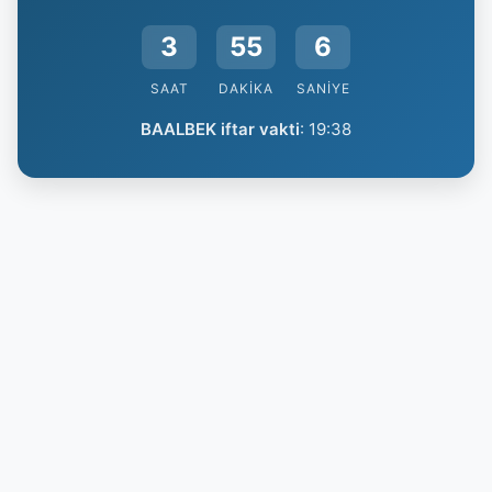
3
55
5
SAAT
DAKIKA
SANIYE
BAALBEK iftar vakti
:
19:38