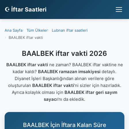
☪ İftar Saatleri
Ana Sayfa
Tüm Ülkeler
Lubnan iftar saatleri
BAALBEK iftar vakti
BAALBEK iftar vakti 2026
BAALBEK iftar vakti
ne zaman? BAALBEK iftar vaktine ne
kadar kaldı?
BAALBEK ramazan imsakiyesi
detaylı.
Diyanet İşleri Başkanlığından alınan verilere göre
oluşturulan
BAALBEK iftar vakti
'ni sizler için hazırladık.
Ayrıca kolaylık olması için
BAALBEK iftar geri sayım
sayacı
'nı da ekledik.
BAALBEK İçin İftara Kalan Süre