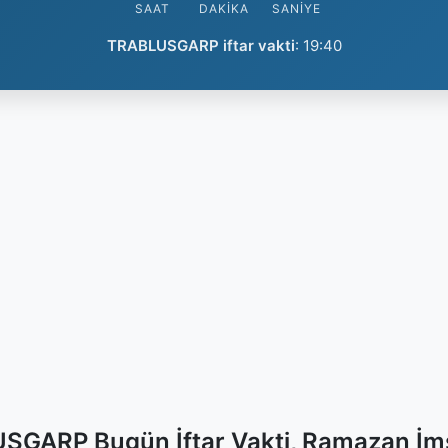
SAAT
DAKIKA
SANIYE
TRABLUSGARP iftar vakti
:
19:40
GARP Bugün İftar Vakti, Ramazan İm