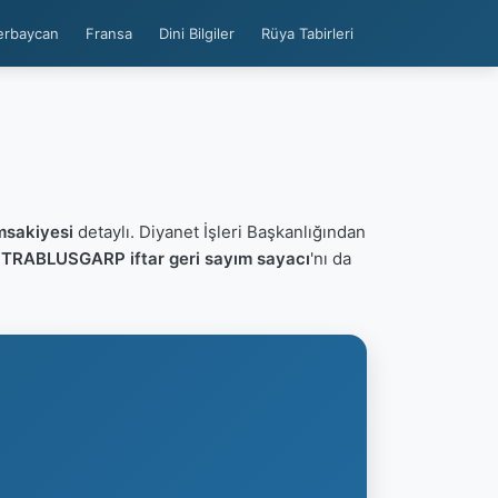
erbaycan
Fransa
Dini Bilgiler
Rüya Tabirleri
sakiyesi
detaylı. Diyanet İşleri Başkanlığından
n
TRABLUSGARP iftar geri sayım sayacı
'nı da