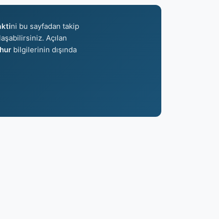
kti
ni bu sayfadan takip
aşabilirsiniz. Açılan
hur
bilgilerinin dışında