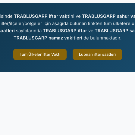
isinde
TRABLUSGARP iftar vakti
ni ve
TRABLUSGARP sahur va
 iller/ilçeler/bölgeler için aşağıda bulunan linkten tüm ülkelere ul
aatleri
sayfalarında
TRABLUSGARP iftar
ve
TRABLUSGARP sa
TRABLUSGARP namaz vakitleri
de bulunmaktadır.
Tüm Ülkeler İftar Vakti
Lubnan iftar saatleri