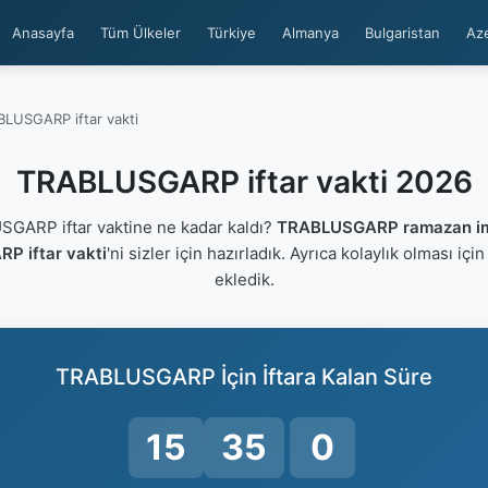
Anasayfa
Tüm Ülkeler
Türkiye
Almanya
Bulgaristan
Az
LUSGARP iftar vakti
TRABLUSGARP iftar vakti 2026
ARP iftar vaktine ne kadar kaldı?
TRABLUSGARP ramazan im
 iftar vakti
'ni sizler için hazırladık. Ayrıca kolaylık olması içi
ekledik.
TRABLUSGARP İçin İftara Kalan Süre
15
34
59