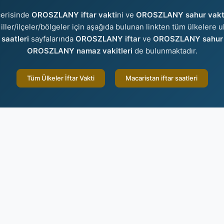
çerisinde
OROSZLANY iftar vakti
ni ve
OROSZLANY sahur vakt
 iller/ilçeler/bölgeler için aşağıda bulunan linkten tüm ülkelere ul
saatleri
sayfalarında
OROSZLANY iftar
ve
OROSZLANY sahur
OROSZLANY namaz vakitleri
de bulunmaktadır.
Tüm Ülkeler İftar Vakti
Macaristan iftar saatleri