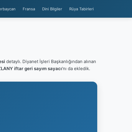
erbaycan
Fransa
Dini Bilgiler
Rüya Tabirleri
si
detaylı. Diyanet İşleri Başkanlığından alınan
ANY iftar geri sayım sayacı
'nı da ekledik.