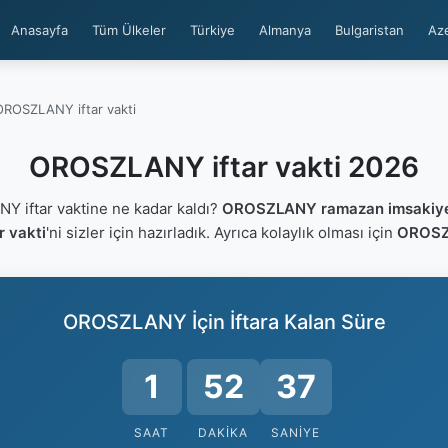
Anasayfa
Tüm Ülkeler
Türkiye
Almanya
Bulgaristan
Az
OROSZLANY iftar vakti
OROSZLANY iftar vakti 2026
iftar vaktine ne kadar kaldı?
OROSZLANY ramazan imsakiye
 vakti
'ni sizler için hazırladık. Ayrıca kolaylık olması için
OROSZL
OROSZLANY İçin İftara Kalan Süre
1
52
36
SAAT
DAKIKA
SANIYE