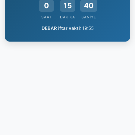
0
15
39
SAAT
DAKIKA
SANIYE
DEBAR iftar vakti
:
19:55