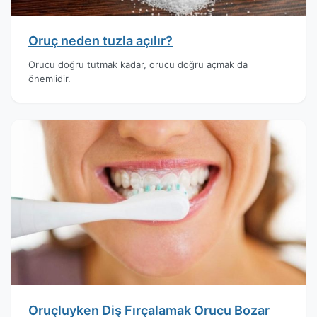
Oruç neden tuzla açılır?
Orucu doğru tutmak kadar, orucu doğru açmak da
önemlidir.
Oruçluyken Diş Fırçalamak Orucu Bozar