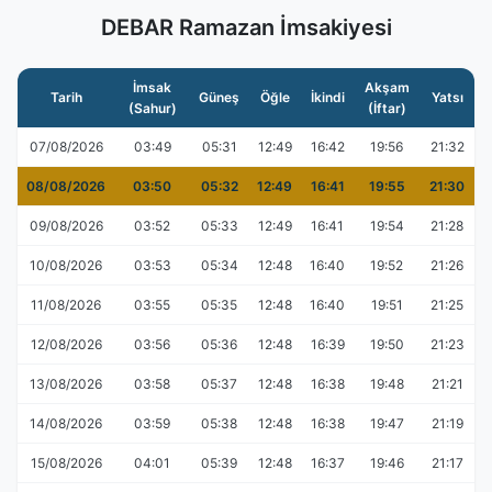
DEBAR Ramazan İmsakiyesi
İmsak
Akşam
Tarih
Güneş
Öğle
İkindi
Yatsı
(Sahur)
(İftar)
07/08/2026
03:49
05:31
12:49
16:42
19:56
21:32
08/08/2026
03:50
05:32
12:49
16:41
19:55
21:30
09/08/2026
03:52
05:33
12:49
16:41
19:54
21:28
10/08/2026
03:53
05:34
12:48
16:40
19:52
21:26
11/08/2026
03:55
05:35
12:48
16:40
19:51
21:25
12/08/2026
03:56
05:36
12:48
16:39
19:50
21:23
13/08/2026
03:58
05:37
12:48
16:38
19:48
21:21
14/08/2026
03:59
05:38
12:48
16:38
19:47
21:19
15/08/2026
04:01
05:39
12:48
16:37
19:46
21:17