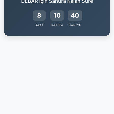
DEBAR İçin Sahura Kalan Süre
8
10
40
SAAT
DAKIKA
SANIYE