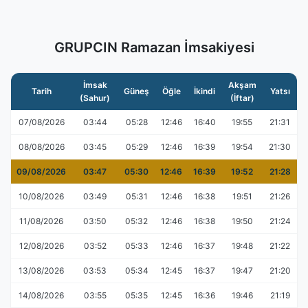
GRUPCIN Ramazan İmsakiyesi
İmsak
Akşam
Tarih
Güneş
Öğle
İkindi
Yatsı
(Sahur)
(İftar)
07/08/2026
03:44
05:28
12:46
16:40
19:55
21:31
08/08/2026
03:45
05:29
12:46
16:39
19:54
21:30
09/08/2026
03:47
05:30
12:46
16:39
19:52
21:28
10/08/2026
03:49
05:31
12:46
16:38
19:51
21:26
11/08/2026
03:50
05:32
12:46
16:38
19:50
21:24
12/08/2026
03:52
05:33
12:46
16:37
19:48
21:22
13/08/2026
03:53
05:34
12:45
16:37
19:47
21:20
14/08/2026
03:55
05:35
12:45
16:36
19:46
21:19