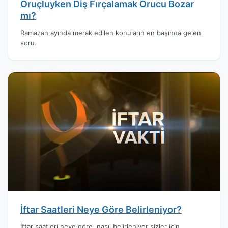
Oruçluyken Diş Fırçalamak Orucu Bozar
mı?
Ramazan ayında merak edilen konuların en başında gelen
soru.
İftar Saatleri Neye Göre Belirleniyor?
İftar saatleri neye göre, nasıl belirleniyor sizler için