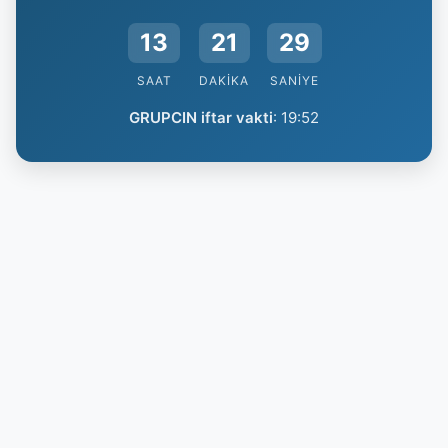
13
21
29
SAAT
DAKIKA
SANIYE
GRUPCIN iftar vakti
:
19:52