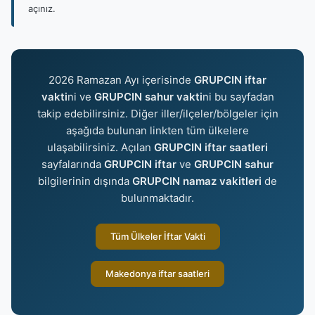
açınız.
2026 Ramazan Ayı içerisinde
GRUPCIN iftar
vakti
ni ve
GRUPCIN sahur vakti
ni bu sayfadan
takip edebilirsiniz. Diğer iller/ilçeler/bölgeler için
aşağıda bulunan linkten tüm ülkelere
ulaşabilirsiniz. Açılan
GRUPCIN iftar saatleri
sayfalarında
GRUPCIN iftar
ve
GRUPCIN sahur
bilgilerinin dışında
GRUPCIN namaz vakitleri
de
bulunmaktadır.
Tüm Ülkeler İftar Vakti
Makedonya iftar saatleri