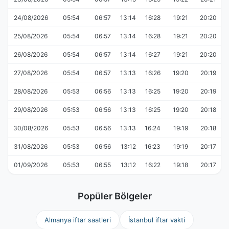
24/08/2026
05:54
06:57
13:14
16:28
19:21
20:20
25/08/2026
05:54
06:57
13:14
16:28
19:21
20:20
26/08/2026
05:54
06:57
13:14
16:27
19:21
20:20
27/08/2026
05:54
06:57
13:13
16:26
19:20
20:19
28/08/2026
05:53
06:56
13:13
16:25
19:20
20:19
29/08/2026
05:53
06:56
13:13
16:25
19:20
20:18
30/08/2026
05:53
06:56
13:13
16:24
19:19
20:18
31/08/2026
05:53
06:56
13:12
16:23
19:19
20:17
01/09/2026
05:53
06:55
13:12
16:22
19:18
20:17
Popüler Bölgeler
Almanya iftar saatleri
İstanbul iftar vakti