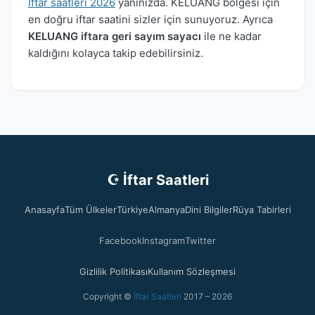
İftar saatleri 2026
yanınızda. KELUANG bölgesi için
en doğru iftar saatini sizler için sunuyoruz. Ayrıca
KELUANG iftara geri sayım sayacı
ile ne kadar
kaldığını kolayca takip edebilirsiniz.
☪ İftar Saatleri
Anasayfa
Tüm Ülkeler
Türkiye
Almanya
Dini Bilgiler
Rüya Tabirleri
Facebook
Instagram
Twitter
Gizlilik Politikası
Kullanım Sözleşmesi
Copyright ©
İftar Saatleri
2017 – 2026