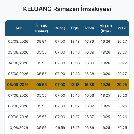
KELUANG Ramazan İmsakiyesi
İmsak
Akşam
Tarih
Güneş
Öğle
İkindi
Yatsı
(Sahur)
(İftar)
02/08/2026
05:54
07:00
13:18
16:39
19:26
20:27
03/08/2026
05:55
07:00
13:18
16:39
19:26
20:27
04/08/2026
05:55
07:00
13:18
16:39
19:26
20:27
05/08/2026
05:55
07:00
13:18
16:38
19:26
20:27
06/08/2026
05:55
07:00
13:18
16:38
19:26
20:26
07/08/2026
05:55
07:00
13:18
16:38
19:25
20:26
08/08/2026
05:55
07:00
13:17
16:37
19:25
20:26
09/08/2026
05:55
07:00
13:17
16:37
19:25
20:26
10/08/2026
05:55
06:59
13:17
16:36
19:25
20:25