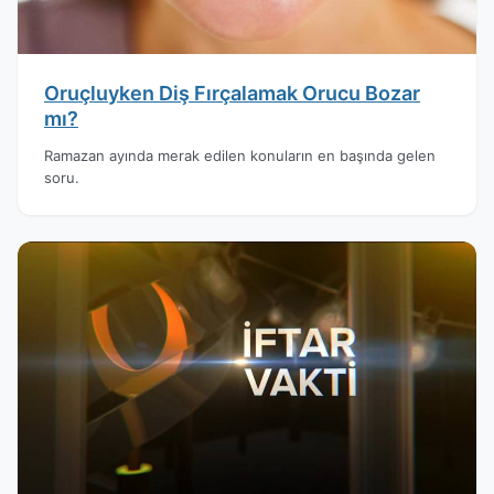
Oruçluyken Diş Fırçalamak Orucu Bozar
mı?
Ramazan ayında merak edilen konuların en başında gelen
soru.