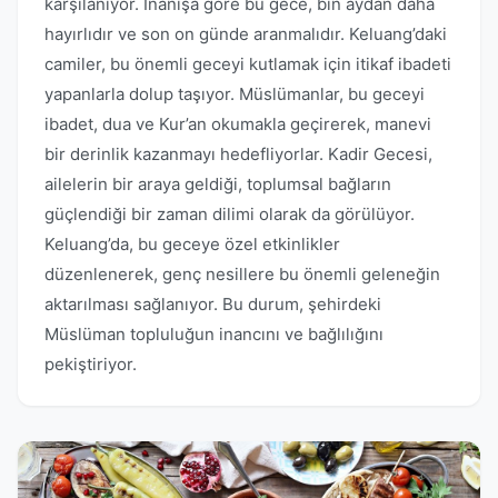
karşılanıyor. İnanışa göre bu gece, bin aydan daha
hayırlıdır ve son on günde aranmalıdır. Keluang’daki
camiler, bu önemli geceyi kutlamak için itikaf ibadeti
yapanlarla dolup taşıyor. Müslümanlar, bu geceyi
ibadet, dua ve Kur’an okumakla geçirerek, manevi
bir derinlik kazanmayı hedefliyorlar. Kadir Gecesi,
ailelerin bir araya geldiği, toplumsal bağların
güçlendiği bir zaman dilimi olarak da görülüyor.
Keluang’da, bu geceye özel etkinlikler
düzenlenerek, genç nesillere bu önemli geleneğin
aktarılması sağlanıyor. Bu durum, şehirdeki
Müslüman topluluğun inancını ve bağlılığını
pekiştiriyor.