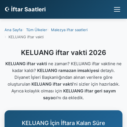
☪ İftar Saatleri
Ana Sayfa
Tüm Ülkeler
Malezya iftar saatleri
KELUANG iftar vakti
KELUANG iftar vakti 2026
KELUANG iftar vakti
ne zaman? KELUANG iftar vaktine ne
kadar kaldı?
KELUANG ramazan imsakiyesi
detaylı.
Diyanet İşleri Başkanlığından alınan verilere göre
oluşturulan
KELUANG iftar vakti
'ni sizler için hazırladık.
Ayrıca kolaylık olması için
KELUANG iftar geri sayım
sayacı
'nı da ekledik.
KELUANG İçin İftara Kalan Süre