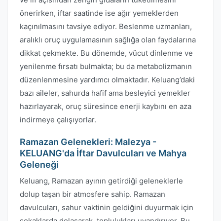
önerirken, iftar saatinde ise ağır yemeklerden
kaçınılmasını tavsiye ediyor. Beslenme uzmanları,
aralıklı oruç uygulamasının sağlığa olan faydalarına
dikkat çekmekte. Bu dönemde, vücut dinlenme ve
yenilenme fırsatı bulmakta; bu da metabolizmanın
düzenlenmesine yardımcı olmaktadır. Keluang’daki
bazı aileler, sahurda hafif ama besleyici yemekler
hazırlayarak, oruç süresince enerji kaybını en aza
indirmeye çalışıyorlar.
Ramazan Gelenekleri: Malezya -
KELUANG'da İftar Davulcuları ve Mahya
Geleneği
Keluang, Ramazan ayının getirdiği geleneklerle
dolup taşan bir atmosfere sahip. Ramazan
davulcuları, sahur vaktinin geldiğini duyurmak için
sokaklarda dolaşarak, toplulukları uyandırıyor. Bu