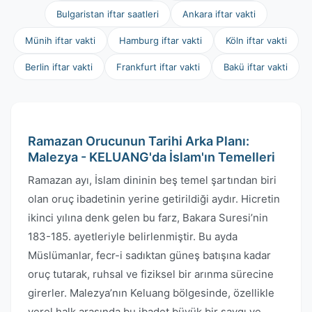
Bulgaristan iftar saatleri
Ankara iftar vakti
Münih iftar vakti
Hamburg iftar vakti
Köln iftar vakti
Berlin iftar vakti
Frankfurt iftar vakti
Bakü iftar vakti
Ramazan Orucunun Tarihi Arka Planı:
Malezya - KELUANG'da İslam'ın Temelleri
Ramazan ayı, İslam dininin beş temel şartından biri
olan oruç ibadetinin yerine getirildiği aydır. Hicretin
ikinci yılına denk gelen bu farz, Bakara Suresi’nin
183-185. ayetleriyle belirlenmiştir. Bu ayda
Müslümanlar, fecr-i sadıktan güneş batışına kadar
oruç tutarak, ruhsal ve fiziksel bir arınma sürecine
girerler. Malezya’nın Keluang bölgesinde, özellikle
yerel halk arasında bu ibadet büyük bir saygı ve