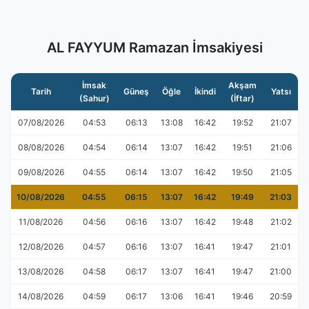
AL FAYYUM Ramazan İmsakiyesi
İmsak
Akşam
Tarih
Güneş
Öğle
İkindi
Yatsı
(Sahur)
(İftar)
07/08/2026
04:53
06:13
13:08
16:42
19:52
21:07
08/08/2026
04:54
06:14
13:07
16:42
19:51
21:06
09/08/2026
04:55
06:14
13:07
16:42
19:50
21:05
10/08/2026
04:55
06:15
13:07
16:42
19:49
21:03
11/08/2026
04:56
06:16
13:07
16:42
19:48
21:02
12/08/2026
04:57
06:16
13:07
16:41
19:47
21:01
13/08/2026
04:58
06:17
13:07
16:41
19:47
21:00
14/08/2026
04:59
06:17
13:06
16:41
19:46
20:59