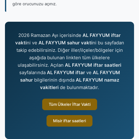
göre orucunuzu açınız.
2026 Ramazan Ayı içerisinde
AL FAYYUM iftar
vakti
ni ve
AL FAYYUM sahur vakti
ni bu sayfadan
takip edebilirsiniz. Diğer iller/ilçeler/bölgeler için
aşağıda bulunan linkten tüm ülkelere
ulaşabilirsiniz. Açılan
AL FAYYUM iftar saatleri
sayfalarında
AL FAYYUM iftar
ve
AL FAYYUM
sahur
bilgilerinin dışında
AL FAYYUM namaz
vakitleri
de bulunmaktadır.
Tüm Ülkeler İftar Vakti
Misir iftar saatleri