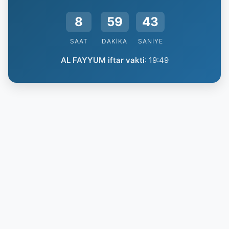
8
59
42
SAAT
DAKIKA
SANIYE
AL FAYYUM iftar vakti
:
19:49