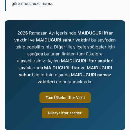
göre orucunuzu açınız.
2026 Ramazan Ayı içerisinde
MAIDUGURI iftar
vakti
ni ve
MAIDUGURI sahur vakti
ni bu sayfadan
takip edebilirsiniz. Diğer iller/ilçeler/bölgeler için
aşağıda bulunan linkten tüm ülkelere
ulaşabilirsiniz. Açılan
MAIDUGURI iftar saatleri
sayfalarında
MAIDUGURI iftar
ve
MAIDUGURI
sahur
bilgilerinin dışında
MAIDUGURI namaz
vakitleri
de bulunmaktadır.
Tüm Ülkeler İftar Vakti
Nijerya iftar saatleri