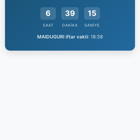
6
39
14
SAAT
DAKIKA
SANIYE
MAIDUGURI iftar vakti
:
18:38