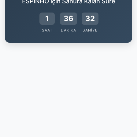
ESPINHO İçin Sahura Kalan Süre
1
36
32
SAAT
DAKIKA
SANIYE