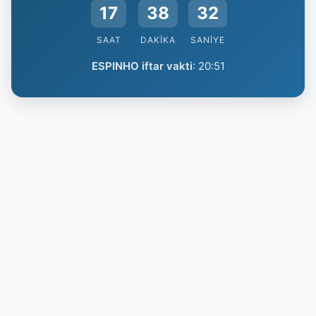
17
38
32
SAAT
DAKIKA
SANIYE
ESPINHO iftar vakti
:
20:51