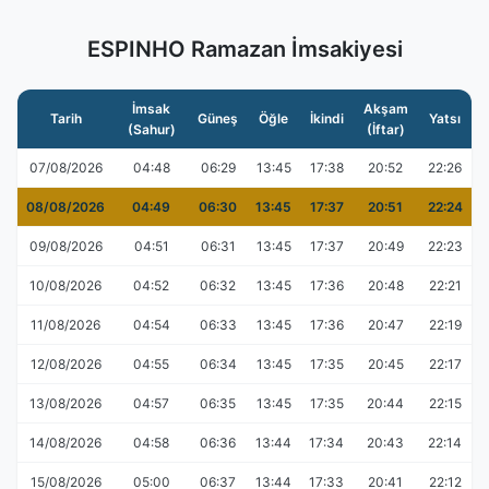
ESPINHO Ramazan İmsakiyesi
İmsak
Akşam
Tarih
Güneş
Öğle
İkindi
Yatsı
(Sahur)
(İftar)
07/08/2026
04:48
06:29
13:45
17:38
20:52
22:26
08/08/2026
04:49
06:30
13:45
17:37
20:51
22:24
09/08/2026
04:51
06:31
13:45
17:37
20:49
22:23
10/08/2026
04:52
06:32
13:45
17:36
20:48
22:21
11/08/2026
04:54
06:33
13:45
17:36
20:47
22:19
12/08/2026
04:55
06:34
13:45
17:35
20:45
22:17
13/08/2026
04:57
06:35
13:45
17:35
20:44
22:15
14/08/2026
04:58
06:36
13:44
17:34
20:43
22:14
15/08/2026
05:00
06:37
13:44
17:33
20:41
22:12