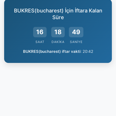
BUKRES(bucharest) İçin İftara Kalan
Süre
16
18
48
SAAT
DAKIKA
SANIYE
BUKRES(bucharest) iftar vakti
:
20:42