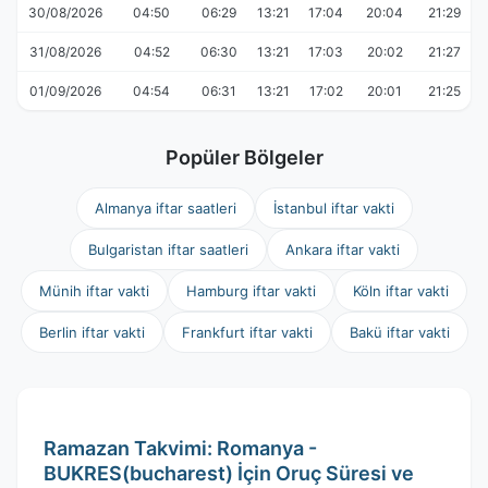
30/08/2026
04:50
06:29
13:21
17:04
20:04
21:29
31/08/2026
04:52
06:30
13:21
17:03
20:02
21:27
01/09/2026
04:54
06:31
13:21
17:02
20:01
21:25
Popüler Bölgeler
Almanya iftar saatleri
İstanbul iftar vakti
Bulgaristan iftar saatleri
Ankara iftar vakti
Münih iftar vakti
Hamburg iftar vakti
Köln iftar vakti
Berlin iftar vakti
Frankfurt iftar vakti
Bakü iftar vakti
Ramazan Takvimi: Romanya -
BUKRES(bucharest) İçin Oruç Süresi ve