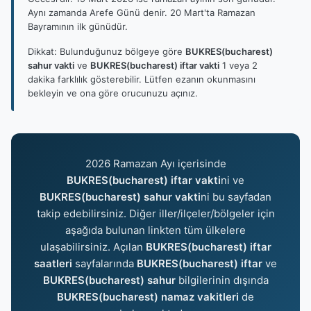
Aynı zamanda Arefe Günü denir. 20 Mart'ta Ramazan
Bayramının ilk günüdür.
Dikkat: Bulunduğunuz bölgeye göre
BUKRES(bucharest)
sahur vakti
ve
BUKRES(bucharest) iftar vakti
1 veya 2
dakika farklılık gösterebilir. Lütfen ezanın okunmasını
bekleyin ve ona göre orucunuzu açınız.
2026 Ramazan Ayı içerisinde
BUKRES(bucharest) iftar vakti
ni ve
BUKRES(bucharest) sahur vakti
ni bu sayfadan
takip edebilirsiniz. Diğer iller/ilçeler/bölgeler için
aşağıda bulunan linkten tüm ülkelere
ulaşabilirsiniz. Açılan
BUKRES(bucharest) iftar
saatleri
sayfalarında
BUKRES(bucharest) iftar
ve
BUKRES(bucharest) sahur
bilgilerinin dışında
BUKRES(bucharest) namaz vakitleri
de