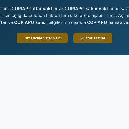
isinde
COPIAPO iftar vakti
ni ve
COPIAPO sahur vakti
ni bu sayf
ler için aşağıda bulunan linkten tüm ülkelere ulaşabilirsiniz. Açıl
tar
ve
COPIAPO sahur
bilgilerinin dışında
COPIAPO namaz vaki
Tüm Ülkeler İftar Vakti
Şili iftar saatleri