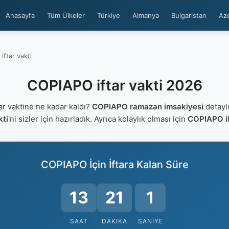
Anasayfa
Tüm Ülkeler
Türkiye
Almanya
Bulgaristan
Az
ftar vakti
COPIAPO iftar vakti 2026
r vaktine ne kadar kaldı?
COPIAPO ramazan imsakiyesi
detaylı
kti
'ni sizler için hazırladık. Ayrıca kolaylık olması için
COPIAPO if
COPIAPO İçin İftara Kalan Süre
13
21
0
SAAT
DAKIKA
SANIYE