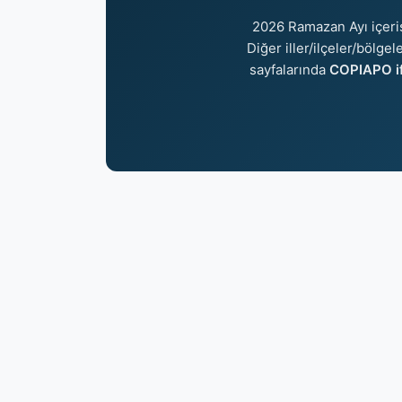
2026 Ramazan Ayı içer
Diğer iller/ilçeler/bölge
sayfalarında
COPIAPO if