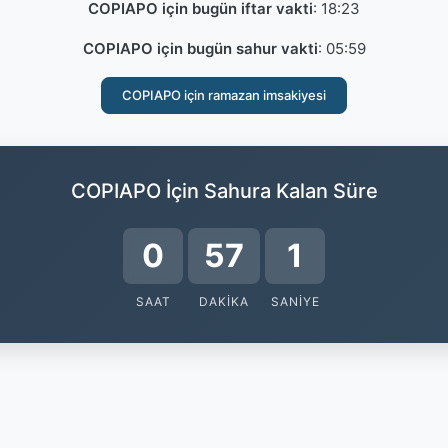
COPIAPO için bugün iftar vakti
:
18:23
COPIAPO için bugün sahur vakti
:
05:59
COPIAPO için ramazan imsakiyesi
COPIAPO İçin Sahura Kalan Süre
0
57
0
SAAT
DAKIKA
SANIYE