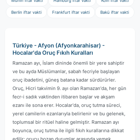
Münih iftar vakti
Hamburg iftar vakti
Köln iftar vakti
Berlin iftar vakti
Frankfurt iftar vakti
Bakü iftar vakti
Türkiye - Afyon (Afyonkarahisar) -
Hocalar'da Oruç Fıkıh Kuralları
Ramazan ayı, İslam dininde önemli bir yere sahiptir
ve bu ayda Müslümanlar, sabah fecriyle başlayan
oruç ibadetini, güneş batana kadar sürdürürler.
Oruç, Hicri takvimin 9. ayı olan Ramazan'da, her gün
fecr-i sadık vaktinden itibaren başlar ve akşam
ezanı ile sona erer. Hocalar'da, oruç tutma süreci,
yerel camilerin ezanlarıyla belirlenir ve bu gelenek,
toplumsal bir ritüel haline gelmiştir. Ramazan ayı
boyunca, oruç tutma ile ilgili fıkıh kurallarına dikkat
edilir; orucu bozan durumlar arasında yemek