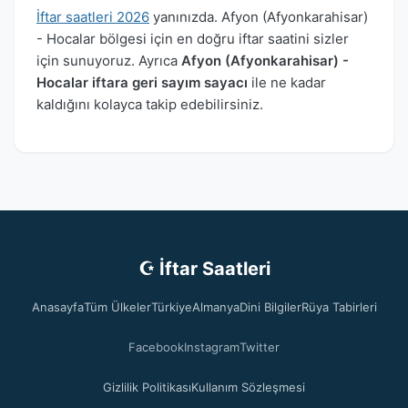
İftar saatleri 2026
yanınızda. Afyon (Afyonkarahisar)
- Hocalar bölgesi için en doğru iftar saatini sizler
için sunuyoruz. Ayrıca
Afyon (Afyonkarahisar) -
Hocalar iftara geri sayım sayacı
ile ne kadar
kaldığını kolayca takip edebilirsiniz.
☪ İftar Saatleri
Anasayfa
Tüm Ülkeler
Türkiye
Almanya
Dini Bilgiler
Rüya Tabirleri
Facebook
Instagram
Twitter
Gizlilik Politikası
Kullanım Sözleşmesi