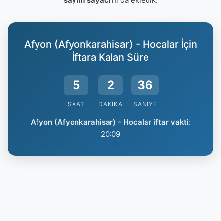
sayım sayacı
'nı da ekledik.
Afyon (Afyonkarahisar) - Hocalar İçin
İftara Kalan Süre
5
2
35
SAAT
DAKIKA
SANIYE
Afyon (Afyonkarahisar) - Hocalar iftar vakti
:
20:09