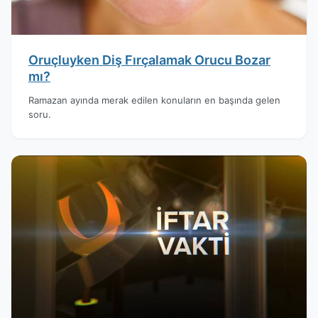
Oruçluyken Diş Fırçalamak Orucu Bozar
mı?
Ramazan ayında merak edilen konuların en başında gelen
soru.