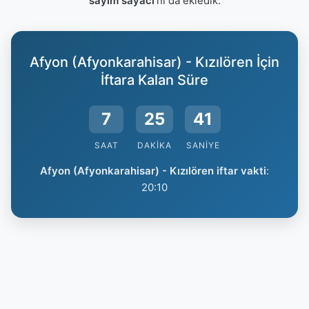
sayım sayacı
'nı da ekledik.
Afyon (Afyonkarahisar) - Kızılören İçin
İftara Kalan Süre
7
25
40
SAAT
DAKIKA
SANIYE
Afyon (Afyonkarahisar) - Kızılören iftar vakti
:
20:10