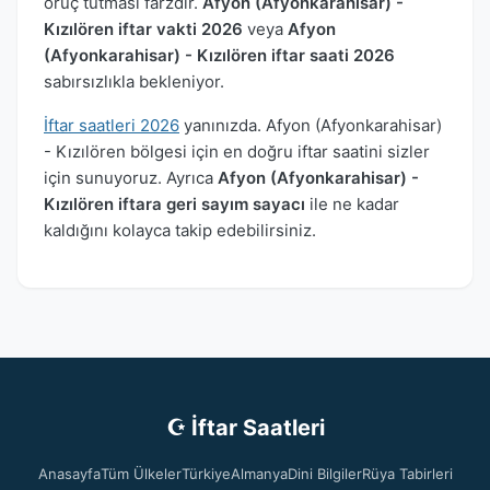
oruç tutması farzdır.
Afyon (Afyonkarahisar) -
Kızılören iftar vakti 2026
veya
Afyon
(Afyonkarahisar) - Kızılören iftar saati 2026
sabırsızlıkla bekleniyor.
İftar saatleri 2026
yanınızda. Afyon (Afyonkarahisar)
- Kızılören bölgesi için en doğru iftar saatini sizler
için sunuyoruz. Ayrıca
Afyon (Afyonkarahisar) -
Kızılören iftara geri sayım sayacı
ile ne kadar
kaldığını kolayca takip edebilirsiniz.
☪ İftar Saatleri
Anasayfa
Tüm Ülkeler
Türkiye
Almanya
Dini Bilgiler
Rüya Tabirleri