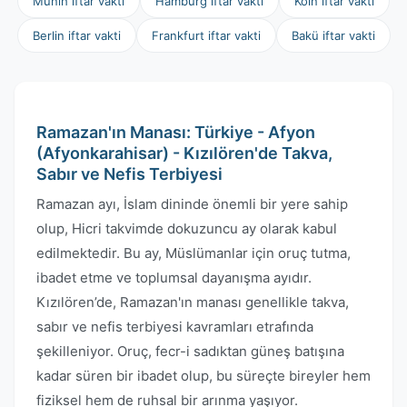
Münih iftar vakti
Hamburg iftar vakti
Köln iftar vakti
Berlin iftar vakti
Frankfurt iftar vakti
Bakü iftar vakti
Ramazan'ın Manası: Türkiye - Afyon
(Afyonkarahisar) - Kızılören'de Takva,
Sabır ve Nefis Terbiyesi
Ramazan ayı, İslam dininde önemli bir yere sahip
olup, Hicri takvimde dokuzuncu ay olarak kabul
edilmektedir. Bu ay, Müslümanlar için oruç tutma,
ibadet etme ve toplumsal dayanışma ayıdır.
Kızılören’de, Ramazan'ın manası genellikle takva,
sabır ve nefis terbiyesi kavramları etrafında
şekilleniyor. Oruç, fecr-i sadıktan güneş batışına
kadar süren bir ibadet olup, bu süreçte bireyler hem
fiziksel hem de ruhsal bir arınma yaşıyor.