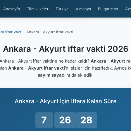
Anasayfa
Tüm Ülkeler
Türkiye
Almanya
Bulgaristan
Az
ra iftar vakti
Ankara - Akyurt iftar vakti
Ankara - Akyurt iftar vakti 2026
nkara - Akyurt iftar vaktine ne kadar kaldı?
Ankara - Akyurt r
ulan
Ankara - Akyurt iftar vakti
'ni sizler için hazırladık. Ayrıca 
sayım sayacı
'nı da ekledik.
Ankara - Akyurt İçin İftara Kalan Süre
7
26
27