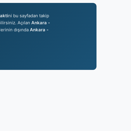
akti
ni bu sayfadan takip
ilirsiniz. Açılan
Ankara -
lerinin dışında
Ankara -