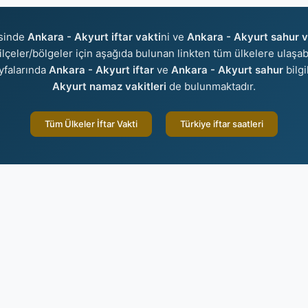
isinde
Ankara - Akyurt iftar vakti
ni ve
Ankara - Akyurt sahur v
r/ilçeler/bölgeler için aşağıda bulunan linkten tüm ülkelere ulaşab
yfalarında
Ankara - Akyurt iftar
ve
Ankara - Akyurt sahur
bilgi
Akyurt namaz vakitleri
de bulunmaktadır.
Tüm Ülkeler İftar Vakti
Türkiye iftar saatleri