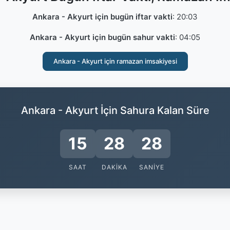
Ankara - Akyurt için bugün iftar vakti
:
20:03
Ankara - Akyurt için bugün sahur vakti
:
04:05
Ankara - Akyurt için ramazan imsakiyesi
Ankara - Akyurt İçin Sahura Kalan Süre
15
28
27
SAAT
DAKIKA
SANIYE