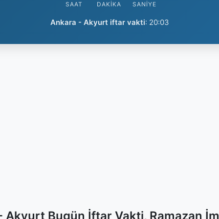
SAAT
DAKIKA
SANIYE
Ankara - Akyurt iftar vakti
:
20:03
- Akyurt Bugün İftar Vakti, Ramazan İm