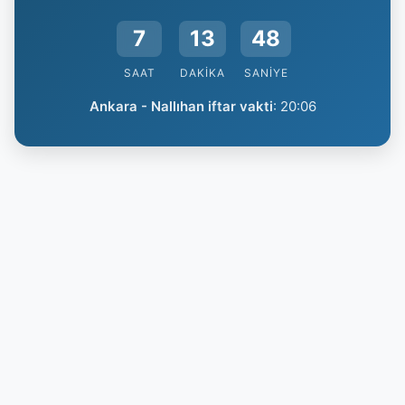
7
13
47
SAAT
DAKIKA
SANIYE
Ankara - Nallıhan iftar vakti
:
20:06