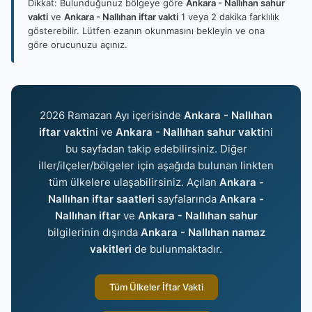
Dikkat: Bulunduğunuz bölgeye göre
Ankara - Nallıhan sahur
vakti
ve
Ankara - Nallıhan iftar vakti
1 veya 2 dakika farklılık
gösterebilir. Lütfen ezanın okunmasını bekleyin ve ona
göre orucunuzu açınız.
2026 Ramazan Ayı içerisinde
Ankara - Nallıhan
iftar vakti
ni ve
Ankara - Nallıhan sahur vakti
ni
bu sayfadan takip edebilirsiniz. Diğer
iller/ilçeler/bölgeler için aşağıda bulunan linkten
tüm ülkelere ulaşabilirsiniz. Açılan
Ankara -
Nallıhan iftar saatleri
sayfalarında
Ankara -
Nallıhan iftar
ve
Ankara - Nallıhan sahur
bilgilerinin dışında
Ankara - Nallıhan namaz
vakitleri
de bulunmaktadır.
Tüm Ülkeler İftar Vakti