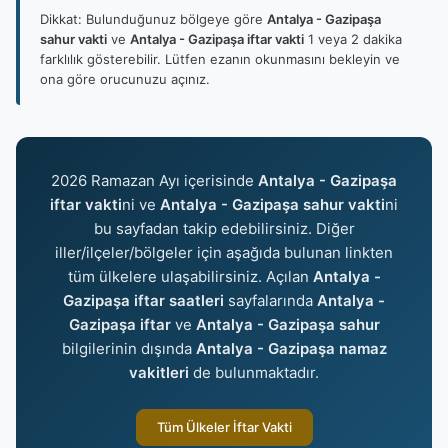
Dikkat: Bulunduğunuz bölgeye göre
Antalya - Gazipaşa
sahur vakti
ve
Antalya - Gazipaşa iftar vakti
1 veya 2 dakika
farklılık gösterebilir. Lütfen ezanın okunmasını bekleyin ve
ona göre orucunuzu açınız.
2026 Ramazan Ayı içerisinde
Antalya - Gazipaşa
iftar vakti
ni ve
Antalya - Gazipaşa sahur vakti
ni
bu sayfadan takip edebilirsiniz. Diğer
iller/ilçeler/bölgeler için aşağıda bulunan linkten
tüm ülkelere ulaşabilirsiniz. Açılan
Antalya -
Gazipaşa iftar saatleri
sayfalarında
Antalya -
Gazipaşa iftar
ve
Antalya - Gazipaşa sahur
bilgilerinin dışında
Antalya - Gazipaşa namaz
vakitleri
de bulunmaktadır.
Tüm Ülkeler İftar Vakti