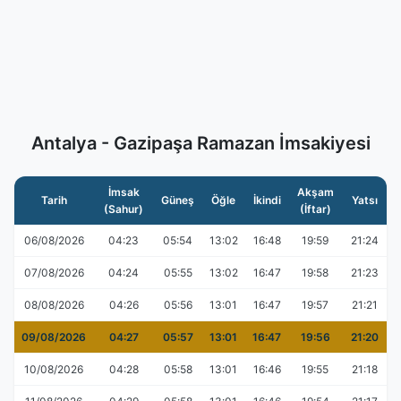
Antalya - Gazipaşa Ramazan İmsakiyesi
İmsak
Akşam
Tarih
Güneş
Öğle
İkindi
Yatsı
(Sahur)
(İftar)
06/08/2026
04:23
05:54
13:02
16:48
19:59
21:24
07/08/2026
04:24
05:55
13:02
16:47
19:58
21:23
08/08/2026
04:26
05:56
13:01
16:47
19:57
21:21
09/08/2026
04:27
05:57
13:01
16:47
19:56
21:20
10/08/2026
04:28
05:58
13:01
16:46
19:55
21:18