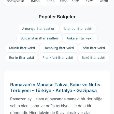
05/09/2026
04:56
06:18
12:55
16:31
19:21
20:38
Popüler Bölgeler
Almanya iftar saatleri
İstanbul iftar vakti
Bulgaristan iftar saatleri
Ankara iftar vakti
Münih iftar vakti
Hamburg iftar vakti
Köln iftar vakti
Berlin iftar vakti
Frankfurt iftar vakti
Bakü iftar vakti
Ramazan'ın Manası: Takva, Sabır ve Nefis
Terbiyesi - Türkiye - Antalya - Gazipaşa
Ramazan ayı, İslam dünyasında manevi bir derinliğe
sahip olan, sabır ve nefis terbiyesi ile dolu bir
dönemdir. Hicri takvimde 9. ay olarak yer alan