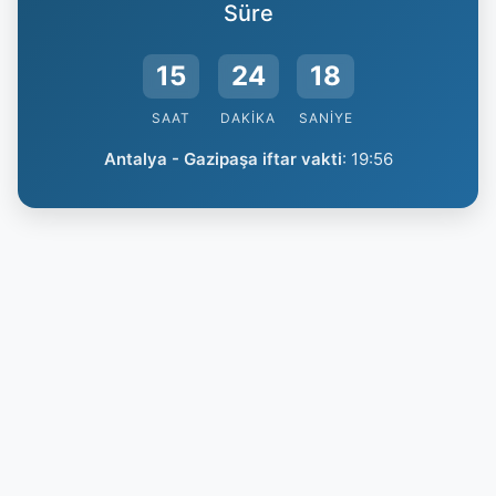
Süre
15
24
17
SAAT
DAKIKA
SANIYE
Antalya - Gazipaşa iftar vakti
:
19:56