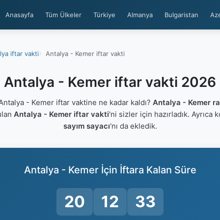
Anasayfa
Tüm Ülkeler
Türkiye
Almanya
Bulgaristan
Az
ya iftar vakti
Antalya - Kemer iftar vakti
Antalya - Kemer iftar vakti 2026
talya - Kemer iftar vaktine ne kadar kaldı?
Antalya - Kemer r
ulan
Antalya - Kemer iftar vakti
'ni sizler için hazırladık. Ayrıca 
sayım sayacı
'nı da ekledik.
Antalya - Kemer İçin İftara Kalan Süre
20
12
33