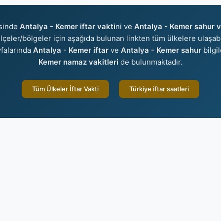
isinde
Antalya - Kemer iftar vakti
ni ve
Antalya - Kemer sahur v
r/ilçeler/bölgeler için aşağıda bulunan linkten tüm ülkelere ulaşabi
falarında
Antalya - Kemer iftar
ve
Antalya - Kemer sahur
bilgi
Kemer namaz vakitleri
de bulunmaktadır.
Tüm Ülkeler İftar Vakti
Türkiye iftar saatleri