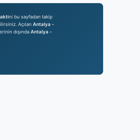
akti
ni bu sayfadan takip
lirsiniz. Açılan
Antalya -
lerinin dışında
Antalya -