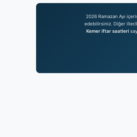
2026 Ramazan Ayı içer
edebilirsiniz. Diğer ille
Kemer iftar saatleri
say