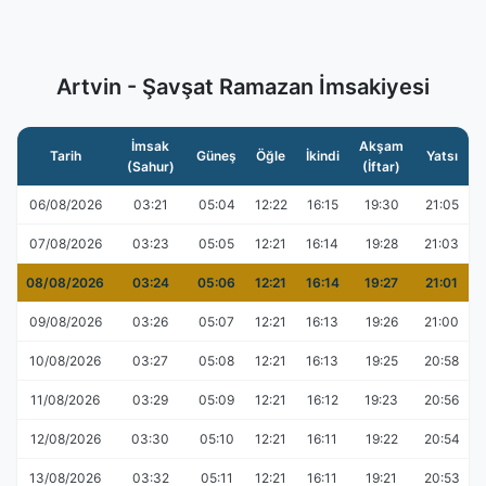
Artvin - Şavşat Ramazan İmsakiyesi
İmsak
Akşam
Tarih
Güneş
Öğle
İkindi
Yatsı
(Sahur)
(İftar)
06/08/2026
03:21
05:04
12:22
16:15
19:30
21:05
07/08/2026
03:23
05:05
12:21
16:14
19:28
21:03
08/08/2026
03:24
05:06
12:21
16:14
19:27
21:01
09/08/2026
03:26
05:07
12:21
16:13
19:26
21:00
10/08/2026
03:27
05:08
12:21
16:13
19:25
20:58
11/08/2026
03:29
05:09
12:21
16:12
19:23
20:56
12/08/2026
03:30
05:10
12:21
16:11
19:22
20:54
13/08/2026
03:32
05:11
12:21
16:11
19:21
20:53