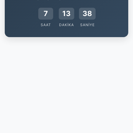
7
13
37
SAAT
DAKIKA
SANIYE