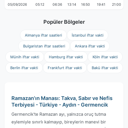
05/09/2026
05:12
06:36
13:14
16:50
19:41
21:00
Popüler Bölgeler
Almanya iftar saatleri
İstanbul iftar vakti
Bulgaristan iftar saatleri
Ankara iftar vakti
Münih iftar vakti
Hamburg iftar vakti
Köln iftar vakti
Berlin iftar vakti
Frankfurt iftar vakti
Bakü iftar vakti
Ramazan'ın Manası: Takva, Sabır ve Nefis
Terbiyesi - Türkiye - Aydın - Germencik
Germencik'te Ramazan ayı, yalnızca oruç tutma
eylemiyle sınırlı kalmayıp, bireylerin manevi bir