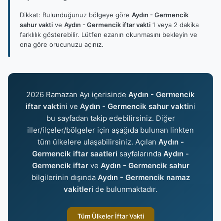
Dikkat: Bulunduğunuz bölgeye göre
Aydın - Germencik
sahur vakti
ve
Aydın - Germencik iftar vakti
1 veya 2 dakika
farklılık gösterebilir. Lütfen ezanın okunmasını bekleyin ve
ona göre orucunuzu açınız.
2026 Ramazan Ayı içerisinde
Aydın - Germencik
iftar vakti
ni ve
Aydın - Germencik sahur vakti
ni
bu sayfadan takip edebilirsiniz. Diğer
iller/ilçeler/bölgeler için aşağıda bulunan linkten
tüm ülkelere ulaşabilirsiniz. Açılan
Aydın -
Germencik iftar saatleri
sayfalarında
Aydın -
Germencik iftar
ve
Aydın - Germencik sahur
bilgilerinin dışında
Aydın - Germencik namaz
vakitleri
de bulunmaktadır.
Tüm Ülkeler İftar Vakti