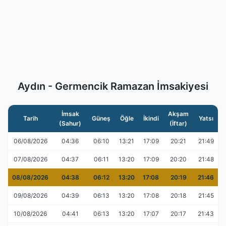
Aydın - Germencik Ramazan İmsakiyesi
İmsak
Akşam
Tarih
Güneş
Öğle
İkindi
Yatsı
(Sahur)
(İftar)
06/08/2026
04:36
06:10
13:21
17:09
20:21
21:49
07/08/2026
04:37
06:11
13:20
17:09
20:20
21:48
08/08/2026
04:38
06:12
13:20
17:08
20:19
21:46
09/08/2026
04:39
06:13
13:20
17:08
20:18
21:45
10/08/2026
04:41
06:13
13:20
17:07
20:17
21:43