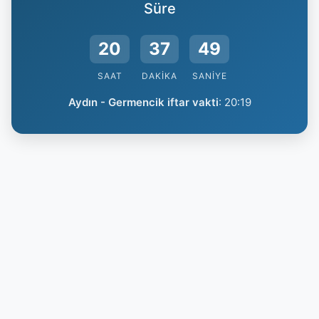
Süre
20
37
48
SAAT
DAKIKA
SANIYE
Aydın - Germencik iftar vakti
:
20:19