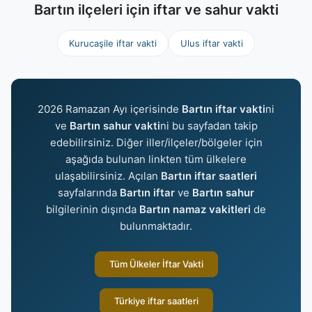
Bartın ilçeleri için iftar ve sahur vakti
Kurucaşile iftar vakti
Ulus iftar vakti
2026 Ramazan Ayı içerisinde
Bartın iftar vakti
ni
ve
Bartın sahur vakti
ni bu sayfadan takip
edebilirsiniz. Diğer iller/ilçeler/bölgeler için
aşağıda bulunan linkten tüm ülkelere
ulaşabilirsiniz. Açılan
Bartın iftar saatleri
sayfalarında
Bartın iftar
ve
Bartın sahur
bilgilerinin dışında
Bartın namaz vakitleri
de
bulunmaktadır.
Tüm Ülkeler İftar Vakti
Türkiye iftar saatleri