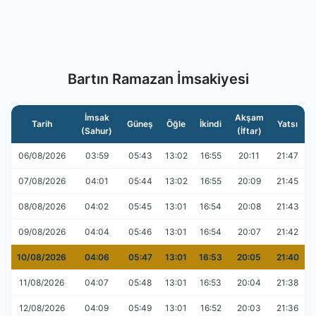
Bartın Ramazan İmsakiyesi
İmsak
Akşam
Tarih
Güneş
Öğle
İkindi
Yatsı
(Sahur)
(İftar)
06/08/2026
03:59
05:43
13:02
16:55
20:11
21:47
07/08/2026
04:01
05:44
13:02
16:55
20:09
21:45
08/08/2026
04:02
05:45
13:01
16:54
20:08
21:43
09/08/2026
04:04
05:46
13:01
16:54
20:07
21:42
10/08/2026
04:06
05:47
13:01
16:53
20:05
21:40
11/08/2026
04:07
05:48
13:01
16:53
20:04
21:38
12/08/2026
04:09
05:49
13:01
16:52
20:03
21:36