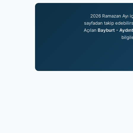
2026 Ramazan Ayı i
sayfadan takip edebilirs
Açılan
Bayburt - Aydınt
bilgi