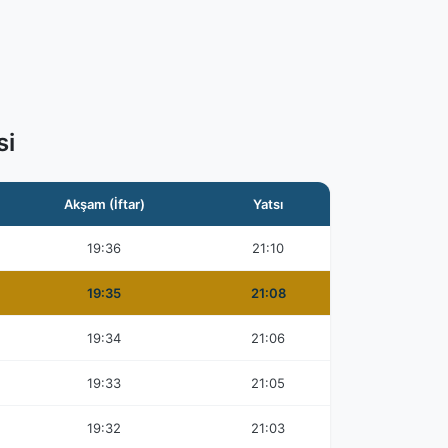
si
Akşam (İftar)
Yatsı
19:36
21:10
19:35
21:08
19:34
21:06
19:33
21:05
19:32
21:03