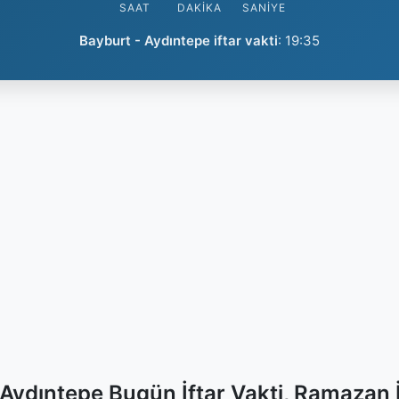
SAAT
DAKIKA
SANIYE
Bayburt - Aydıntepe iftar vakti
:
19:35
 Aydıntepe Bugün İftar Vakti, Ramazan 