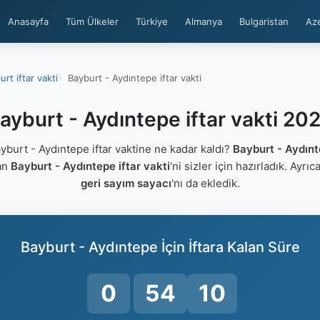
Anasayfa
Tüm Ülkeler
Türkiye
Almanya
Bulgaristan
Az
rt iftar vakti
Bayburt - Aydıntepe iftar vakti
ayburt - Aydıntepe iftar vakti 20
urt - Aydıntepe iftar vaktine ne kadar kaldı?
Bayburt - Aydın
lan
Bayburt - Aydıntepe iftar vakti
'ni sizler için hazırladık. Ayrı
geri sayım sayacı
'nı da ekledik.
Bayburt - Aydıntepe İçin İftara Kalan Süre
0
54
9