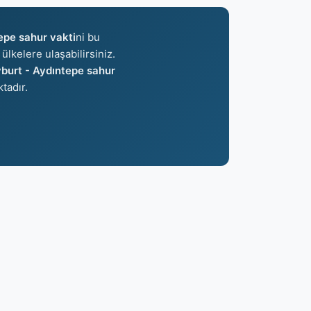
epe sahur vakti
ni bu
ülkelere ulaşabilirsiniz.
burt - Aydıntepe sahur
tadır.