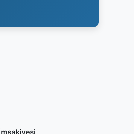
İmsakiyesi