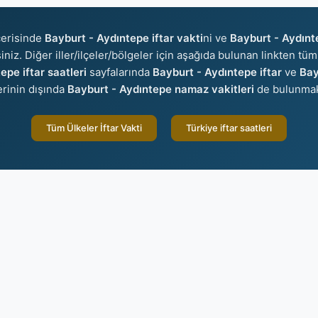
çerisinde
Bayburt - Aydıntepe iftar vakti
ni ve
Bayburt - Aydınt
iniz. Diğer iller/ilçeler/bölgeler için aşağıda bulunan linkten tüm 
epe iftar saatleri
sayfalarında
Bayburt - Aydıntepe iftar
ve
Bay
lerinin dışında
Bayburt - Aydıntepe namaz vakitleri
de bulunmak
Tüm Ülkeler İftar Vakti
Türkiye iftar saatleri