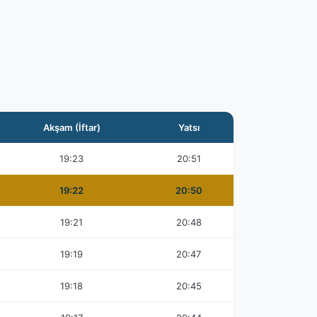
Akşam (İftar)
Yatsı
19:23
20:51
19:22
20:50
19:21
20:48
19:19
20:47
19:18
20:45