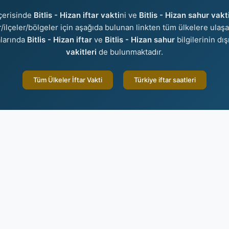
çerisinde
Bitlis - Hizan iftar vakti
ni ve
Bitlis - Hizan sahur vakt
er/ilçeler/bölgeler için aşağıda bulunan linkten tüm ülkelere ulaşa
larında
Bitlis - Hizan iftar
ve
Bitlis - Hizan sahur
bilgilerinin dı
vakitleri
de bulunmaktadır.
Tüm Ülkeler İftar Vakti
Türkiye iftar saatleri