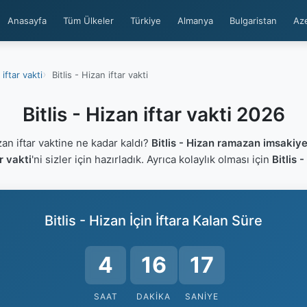
Anasayfa
Tüm Ülkeler
Türkiye
Almanya
Bulgaristan
Az
s iftar vakti
Bitlis - Hizan iftar vakti
Bitlis - Hizan iftar vakti 2026
an iftar vaktine ne kadar kaldı?
Bitlis - Hizan ramazan imsakiye
ar vakti
'ni sizler için hazırladık. Ayrıca kolaylık olması için
Bitlis 
Bitlis - Hizan İçin İftara Kalan Süre
4
16
17
SAAT
DAKIKA
SANIYE