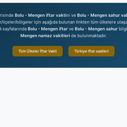
risinde
Bolu - Mengen iftar vakti
ni ve
Bolu - Mengen sahur va
er/ilçeler/bölgeler için aşağıda bulunan linkten tüm ülkelere ulaşa
i
sayfalarında
Bolu - Mengen iftar
ve
Bolu - Mengen sahur
bilg
Mengen namaz vakitleri
de bulunmaktadır.
Tüm Ülkeler İftar Vakti
Türkiye iftar saatleri