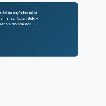
kti
ni bu sayfadan takip
bilirsiniz. Açılan
Bolu -
ilerinin dışında
Bolu -