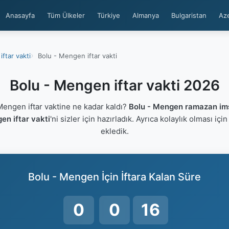
Anasayfa
Tüm Ülkeler
Türkiye
Almanya
Bulgaristan
Az
iftar vakti
Bolu - Mengen iftar vakti
Bolu - Mengen iftar vakti 2026
engen iftar vaktine ne kadar kaldı?
Bolu - Mengen ramazan im
en iftar vakti
'ni sizler için hazırladık. Ayrıca kolaylık olması içi
ekledik.
Bolu - Mengen İçin İftara Kalan Süre
0
0
15