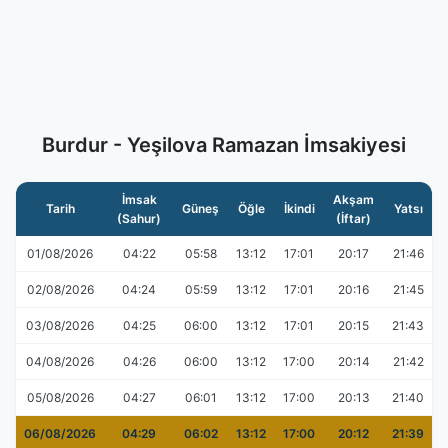
Burdur - Yeşilova Ramazan İmsakiyesi
İmsak
Akşam
Tarih
Güneş
Öğle
İkindi
Yatsı
(Sahur)
(İftar)
01/08/2026
04:22
05:58
13:12
17:01
20:17
21:46
02/08/2026
04:24
05:59
13:12
17:01
20:16
21:45
03/08/2026
04:25
06:00
13:12
17:01
20:15
21:43
04/08/2026
04:26
06:00
13:12
17:00
20:14
21:42
05/08/2026
04:27
06:01
13:12
17:00
20:13
21:40
06/08/2026
04:29
06:02
13:12
17:00
20:12
21:39