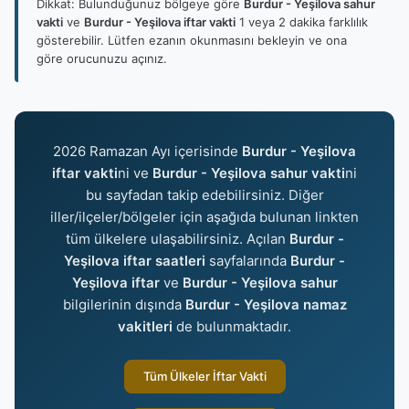
Dikkat: Bulunduğunuz bölgeye göre
Burdur - Yeşilova sahur
vakti
ve
Burdur - Yeşilova iftar vakti
1 veya 2 dakika farklılık
gösterebilir. Lütfen ezanın okunmasını bekleyin ve ona
göre orucunuzu açınız.
2026 Ramazan Ayı içerisinde
Burdur - Yeşilova
iftar vakti
ni ve
Burdur - Yeşilova sahur vakti
ni
bu sayfadan takip edebilirsiniz. Diğer
iller/ilçeler/bölgeler için aşağıda bulunan linkten
tüm ülkelere ulaşabilirsiniz. Açılan
Burdur -
Yeşilova iftar saatleri
sayfalarında
Burdur -
Yeşilova iftar
ve
Burdur - Yeşilova sahur
bilgilerinin dışında
Burdur - Yeşilova namaz
vakitleri
de bulunmaktadır.
Tüm Ülkeler İftar Vakti