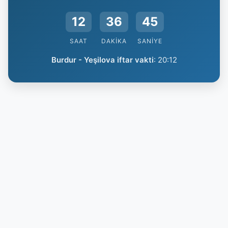
12
36
44
SAAT
DAKIKA
SANIYE
Burdur - Yeşilova iftar vakti
:
20:12