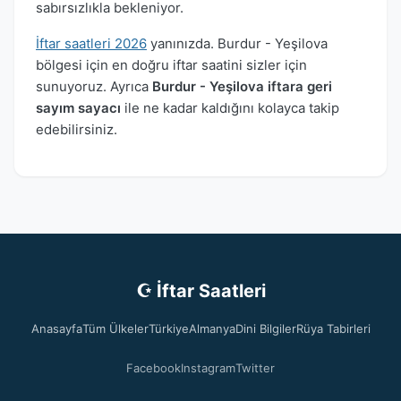
sabırsızlıkla bekleniyor.
İftar saatleri 2026
yanınızda. Burdur - Yeşilova
bölgesi için en doğru iftar saatini sizler için
sunuyoruz. Ayrıca
Burdur - Yeşilova iftara geri
sayım sayacı
ile ne kadar kaldığını kolayca takip
edebilirsiniz.
☪ İftar Saatleri
Anasayfa
Tüm Ülkeler
Türkiye
Almanya
Dini Bilgiler
Rüya Tabirleri
Facebook
Instagram
Twitter