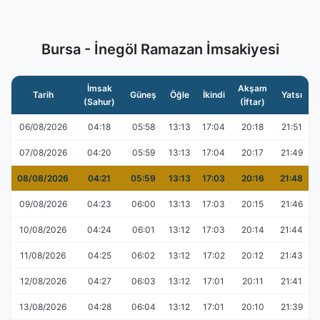
Bursa - İnegöl Ramazan İmsakiyesi
İmsak
Akşam
Tarih
Güneş
Öğle
İkindi
Yatsı
(Sahur)
(İftar)
06/08/2026
04:18
05:58
13:13
17:04
20:18
21:51
07/08/2026
04:20
05:59
13:13
17:04
20:17
21:49
08/08/2026
04:21
05:59
13:13
17:03
20:16
21:48
09/08/2026
04:23
06:00
13:13
17:03
20:15
21:46
10/08/2026
04:24
06:01
13:12
17:03
20:14
21:44
11/08/2026
04:25
06:02
13:12
17:02
20:12
21:43
12/08/2026
04:27
06:03
13:12
17:01
20:11
21:41
13/08/2026
04:28
06:04
13:12
17:01
20:10
21:39