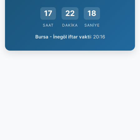
17
22
18
SAAT
DAKIKA
SANIYE
Bursa - İnegöl iftar vakti
:
20:16