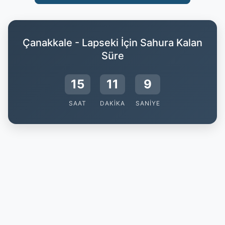
Çanakkale - Lapseki İçin Sahura Kalan
Süre
15
11
8
SAAT
DAKIKA
SANIYE