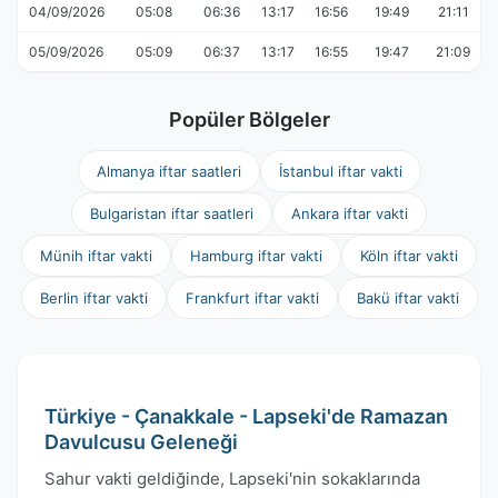
04/09/2026
05:08
06:36
13:17
16:56
19:49
21:11
05/09/2026
05:09
06:37
13:17
16:55
19:47
21:09
Popüler Bölgeler
Almanya iftar saatleri
İstanbul iftar vakti
Bulgaristan iftar saatleri
Ankara iftar vakti
Münih iftar vakti
Hamburg iftar vakti
Köln iftar vakti
Berlin iftar vakti
Frankfurt iftar vakti
Bakü iftar vakti
Türkiye - Çanakkale - Lapseki'de Ramazan
Davulcusu Geleneği
Sahur vakti geldiğinde, Lapseki'nin sokaklarında