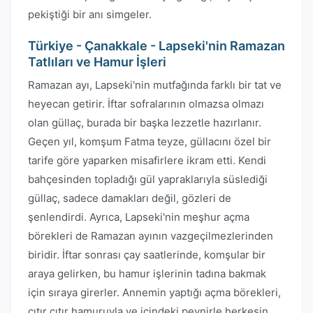
pekiştiği bir anı simgeler.
Türkiye - Çanakkale - Lapseki'nin Ramazan
Tatlıları ve Hamur İşleri
Ramazan ayı, Lapseki'nin mutfağında farklı bir tat ve
heyecan getirir. İftar sofralarının olmazsa olmazı
olan güllaç, burada bir başka lezzetle hazırlanır.
Geçen yıl, komşum Fatma teyze, güllacını özel bir
tarife göre yaparken misafirlere ikram etti. Kendi
bahçesinden topladığı gül yapraklarıyla süslediği
güllaç, sadece damakları değil, gözleri de
şenlendirdi. Ayrıca, Lapseki'nin meşhur açma
börekleri de Ramazan ayının vazgeçilmezlerinden
biridir. İftar sonrası çay saatlerinde, komşular bir
araya gelirken, bu hamur işlerinin tadına bakmak
için sıraya girerler. Annemin yaptığı açma börekleri,
çıtır çıtır hamuruyla ve içindeki peynirle herkesin