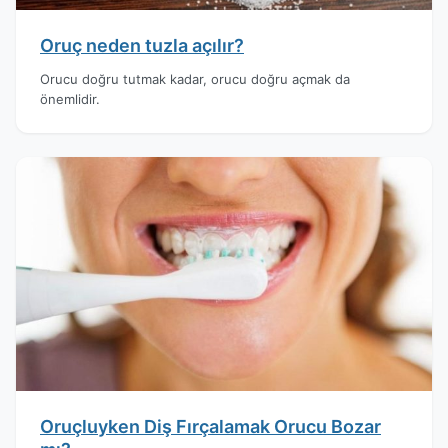
Oruç neden tuzla açılır?
Orucu doğru tutmak kadar, orucu doğru açmak da
önemlidir.
Oruçluyken Diş Fırçalamak Orucu Bozar