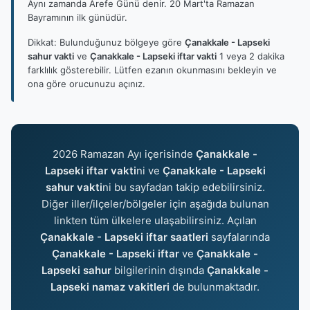
Aynı zamanda Arefe Günü denir. 20 Mart'ta Ramazan
Bayramının ilk günüdür.
Dikkat: Bulunduğunuz bölgeye göre
Çanakkale - Lapseki
sahur vakti
ve
Çanakkale - Lapseki iftar vakti
1 veya 2 dakika
farklılık gösterebilir. Lütfen ezanın okunmasını bekleyin ve
ona göre orucunuzu açınız.
2026 Ramazan Ayı içerisinde
Çanakkale -
Lapseki iftar vakti
ni ve
Çanakkale - Lapseki
sahur vakti
ni bu sayfadan takip edebilirsiniz.
Diğer iller/ilçeler/bölgeler için aşağıda bulunan
linkten tüm ülkelere ulaşabilirsiniz. Açılan
Çanakkale - Lapseki iftar saatleri
sayfalarında
Çanakkale - Lapseki iftar
ve
Çanakkale -
Lapseki sahur
bilgilerinin dışında
Çanakkale -
Lapseki namaz vakitleri
de bulunmaktadır.